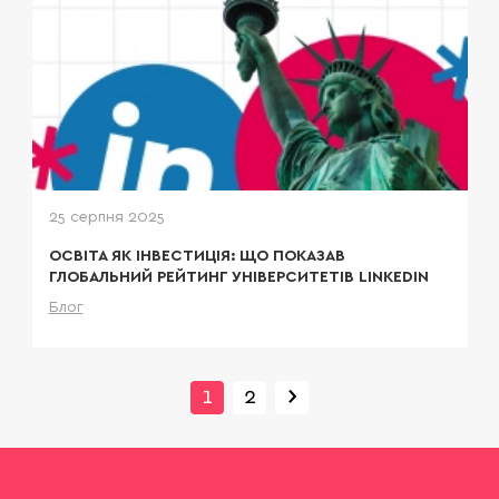
У 2025 році LinkedIn представив власний рейтинг
університетів світу, які найбільш ефективно
впливають на кар’єрний успіх випускників. Для
українських абітурієнтів це дослідження має
особливу цінність: воно відповідає на ключове
питання — чому варто інвестувати у навчання за
кордоном і що саме дає диплом ТОП університету.
25 серпня 2025
ОСВІТА ЯК ІНВЕСТИЦІЯ: ЩО ПОКАЗАВ
ГЛОБАЛЬНИЙ РЕЙТИНГ УНІВЕРСИТЕТІВ LINKEDIN
Блог
Детальніше
›
Next
1
2