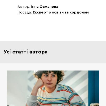
Автор:
Інна Османова
Посада:
Експерт з освіти за кордоном
Усі статті автора
Планування вступу до закордонного університету -
це не «встигнути за два тижні». Це системна
робота, яка краще починати за рік. Якщо ви влітку
року вже замислюєтесь про вступ - ви на