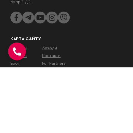
Не мрій. Дій.
КАРТА САЙТУ
Послуги
Заходи
Про нас
Контакти
Блог
For Partners
КОНТАКТИ
вул. Євгена Коновальця, 32Г,
Київ, 01133, Україна
На час військового
стану
наш
офіс працює у
віддаленому режимі
.
Зустрічі проводяться за