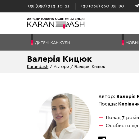
+38 (050) 313–10-21
+38 (096) 960–36-80
ДИТЯЧІ КАНІКУЛИ
МОВНІ
Валерія Кицюк
Karandash
Автори
Валерія Кицюк
Автор:
Валерія
Посада:
Керівни
Понад 7 років
Особисто відв