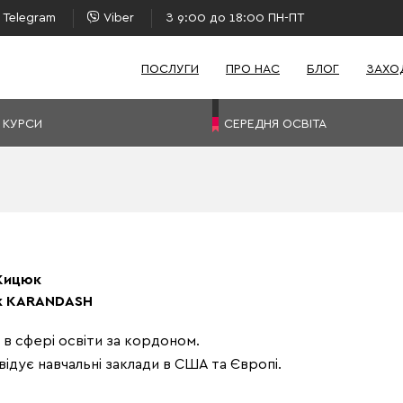
Telegram
Viber
З 9:00 до 18:00 ПН-ПТ
ПОСЛУГИ
ПРО НАС
БЛОГ
ЗАХО
 КУРСИ
СЕРЕДНЯ ОСВІТА
 Кицюк
к KARANDASH
 в сфері освіти за кордоном.
ідує навчальні заклади в США та Європі.