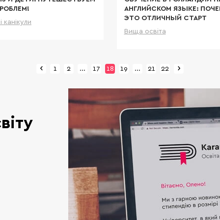
ПРОБЛЕМ!
АНГЛИЙСКОМ ЯЗЫКЕ: ПОЧЕ
ЭТО ОТЛИЧНЫЙ СТАРТ
і канікули
Детальніше
Вища освіта
Дета
‹
›
Previous
Next
1
2
...
17
18
19
...
21
22
віту