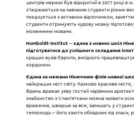
центрів мережі був відкритий в 1977 році в м.
з'їжджаються на навчання студенти різних віко
поєднується з активним відпочинком, заняттям
студенти отримують чудову мовну підготовку
іноземними мовами.
Humboldt-Institut ─ єдина з мовних шкіл Нім
підготуватися до успішного складання іспит
кращих вузів Європи, вигідного працевлаштува
кордоном.
Єдина за межами Німеччини філія мовної шко
найкращих міст світу. Казково красиве місто,
Відень вражає уяву гостей чарівними архітект
знайомство з її пам'ятками можна назвати ос
враження, швидше за все, залишать у студенті
теплохода ─ його каюти обладнані під класи, р