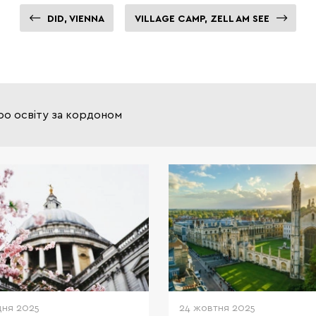
DID, VIENNA
VILLAGE CAMP, ZELL AM SEE
ро освіту за кордоном
Освіта в Великій Бри
еталоном якості і мрі
багатьох іноземних студ
Саме тут воліють навчати
дітей власники мульти міль
корпорацій і світова
дня 2025
24 жовтня 2025