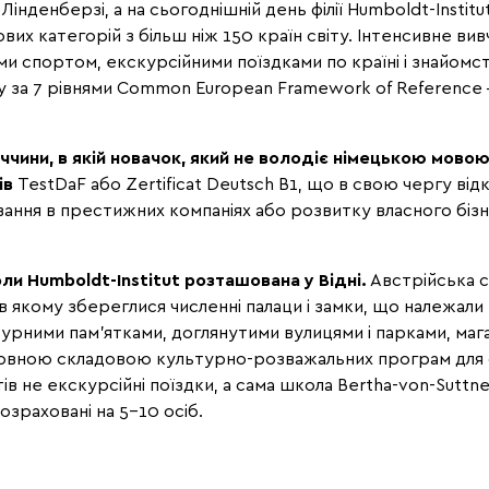
 Лінденберзі, а на сьогоднішній день філії Humboldt-Insti
вих категорій з більш ніж 150 країн світу. Інтенсивне вив
и спортом, екскурсійними поїздками по країні і знайомст
 за 7 рівнями Common European Framework of Reference ─
еччини, в якій новачок, який не володіє німецькою мовою
ів
TestDaF або Zertificat Deutsch B1, що в свою чергу ві
ння в престижних компаніях або розвитку власного бізнес
ли Humboldt-Institut розташована у Відні.
Австрійська с
 в якому збереглися численні палаци і замки, що належал
урними пам'ятками, доглянутими вулицями і парками, маг
новною складовою культурно-розважальних програм для с
в не екскурсійні поїздки, а сама школа Bertha-von-Sutt
озраховані на 5-10 осіб.