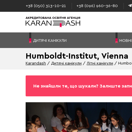
+38 (050) 313–10-21
+38 (096) 960–36-80
ДИТЯЧІ КАНІКУЛИ
МОВНІ
Humboldt-Institut, Vienna
Karandash
Дитячі канікули
Літні канікули
Humbold
Не знайшли те, що шукали? Залиште запи