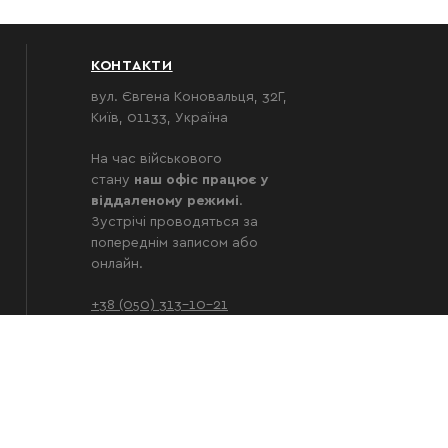
КОНТАКТИ
вул. Євгена Коновальця, 32Г,
Київ, 01133, Україна
На час військового
стану
наш
офіс працює у
віддаленому режимі
.
Зустрічі проводяться за
попереднім записом або
онлайн.
+38 (050) 313-10-21
+38 (096) 960-36-80
office@karandash.ua