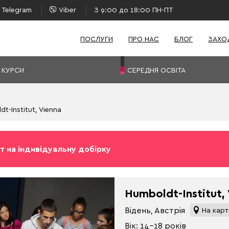
Telegram
Viber
З 9:00 до 18:00 ПН-ПТ
ПОСЛУГИ
ПРО НАС
БЛОГ
ЗАХО
 КУРСИ
СЕРЕДНЯ ОСВІТА
t-Institut, Vienna
т на індивідуальну добірку
Humboldt-Institut,
Відень, Австрія
На карт
Вік: 14-18 років