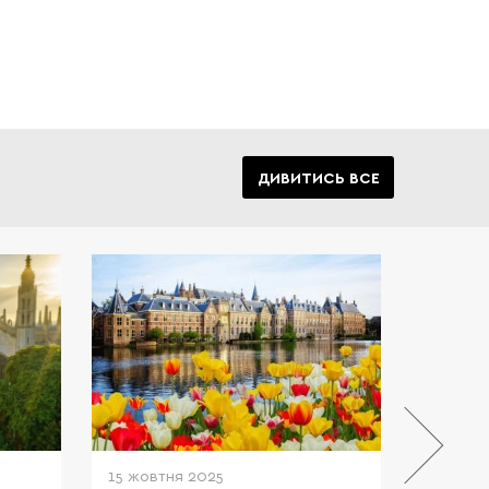
ДИВИТИСЬ ВСЕ
танії є
єю для
ентів.
 своїх
йонних
 еліта.
15 жовтня 2025
23 трав