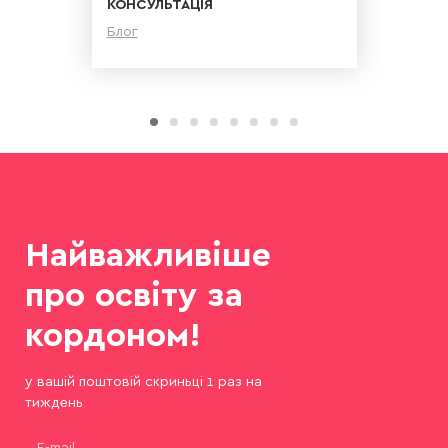
КОНСУЛЬТАЦІЯ
Блог
Детальніше
Найважливіше
про освіту за
кордоном!
у вашій поштовій скриньці 1 раз на
тиждень