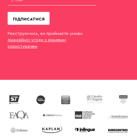
ПІДПИСАТИСЯ
Реєструючись, ви приймаєте умови
ліцензійної угоди з кінцевим
користувачем