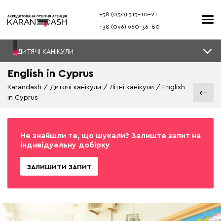
+38 (050) 313–10-21
+38 (096) 960–36-80
ДИТЯЧІ КАНІКУЛИ
English in Cyprus
Karandash
Дитячі канікули
Літні канікули
English
in Cyprus
Не знайшли те, що шукали? Залиште запит на
індивідуальну добірку
ЗАЛИШИТИ ЗАПИТ