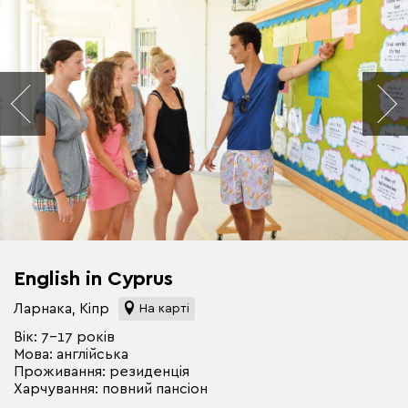
English in Cyprus
Ларнака, Кіпр
На карті
Вік: 7-17 років
Мова: англійська
Проживання: резиденція
Харчування: повний пансіон