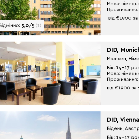
Мова: німець
Проживання:
від €1900 за 
Відмінно:
5,0
/5
(1)
DID, Munic
Мюнхен, Нім
Вік: 14-17 ро
Мова: німець
Проживання:
від €1900 за 
DID, Vienn
Відень, Авст
Вік: 14-17 ро