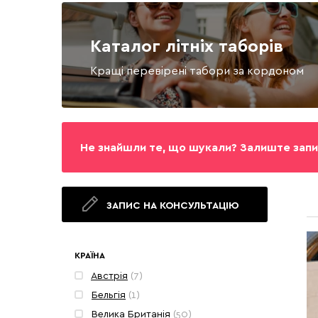
Каталог літніх таборів
Кращі перевірені табори за кордоном
Не знайшли те, що шукали? Залиште запи
ЗАПИС НА КОНСУЛЬТАЦІЮ
КРАЇНА
Австрія
(7)
Бельгія
(1)
Велика Британія
(50)