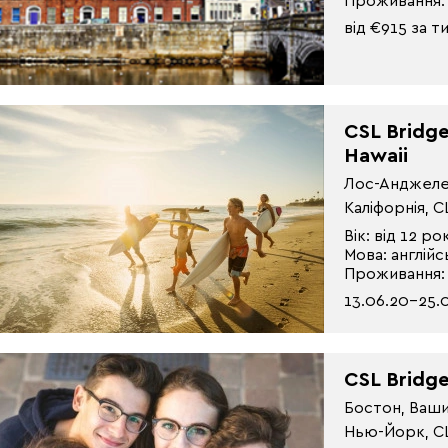
Проживання:
від €915 за 
CSL Bridge
Hawaii
Лос-Анджелес
Каліфорнія, 
Вік: від 12 ро
Мова: англійс
Проживання:
13.06.20-25.
CSL Bridge
Бостон, Ваши
Нью-Йорк, 