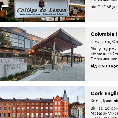
від CHF 6830 
Columbia I
Гамільтон, О
Вік: 9-19 рокі
Мова: англійс
Проживання:
від CAD 199
Cork Engli
Корк, Ірланді
Вік: 11-19 рок
Мова: англійс