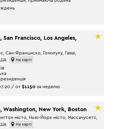
 резиденція, приймаюча родина
тиждень
, San Francisco, Los Angeles,
, Сан-Франциско, Гонолулу, Гаваї,
США
На карті
ків
ька
 резиденція
07.20 / от
$1150
за неделю
, Washington, New York, Boston
нгтон місто, Нью-Йорк місто, Массачусетс,
США
На карті