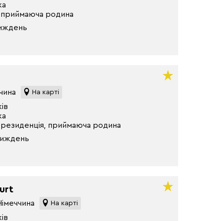
ка
 приймаюча родина
тиждень
ччина
На карті
ків
ка
 резиденція, приймаюча родина
тиждень
urt
Німеччина
На карті
ків