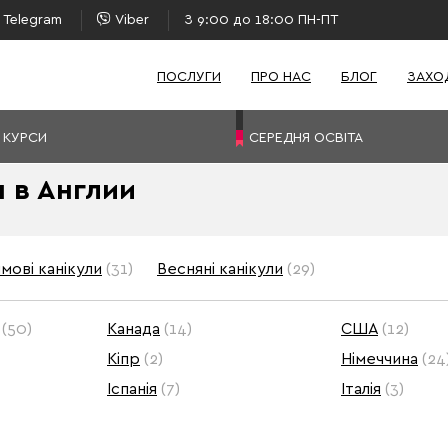
Telegram
Viber
З 9:00 до 18:00 ПН-ПТ
ПОСЛУГИ
ПРО НАС
БЛОГ
ЗАХО
 КУРСИ
СЕРЕДНЯ ОСВІТА
 в Англии
мові канікули
(31)
Весняні канікули
(29)
(50)
Канада
(14)
США
(12)
Кіпр
(2)
Німеччина
(24
Іспанія
(7)
Італія
(3)