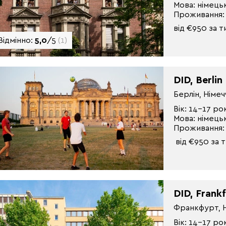
Мова: німець
Проживання:
від €950 за 
Відмінно:
5,0
/5
(1)
DID, Berlin
Берлін, Німе
Вік: 14-17 ро
Мова: німець
Проживання:
від €950 за 
DID, Frankf
Франкфурт, 
Вік: 14-17 ро