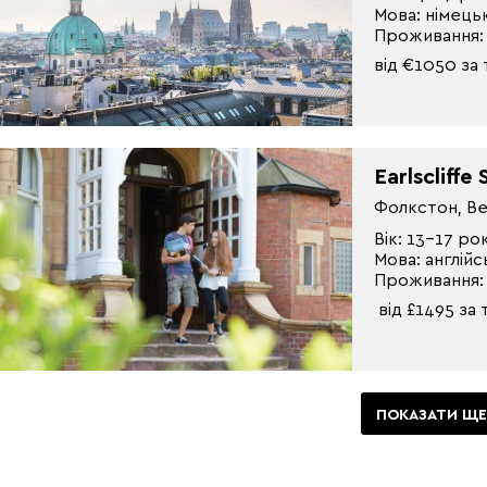
Мова: німець
Проживання:
від €1050 за
Earlscliff
Фолкстон, Ве
Вік: 13-17 ро
Мова: англійс
Проживання:
від £1495 за
ПОКАЗАТИ ЩЕ