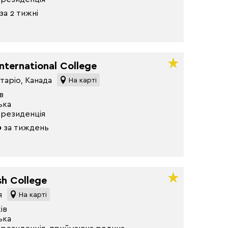
за 2 тижні
nternational College
нтаріо, Канада
На карті
в
ька
 резиденція
0
за тиждень
sh College
я
На карті
ів
ька