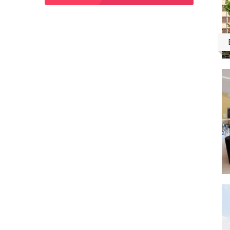
Версуа
(1)
Вестон райн
(1)
Вортінг
(1)
Відень
(4)
Гаваї
(1)
Гамільтон
(1)
Гастінгс
(1)
Гонолулу
(1)
Дан-лірі
(1)
Денбі
(1)
Дублін
(5)
Дюссельдорф
(1)
Ексетер
(1)
Енгельберг
(1)
Каліфорнія
(4)
Канни
(1)
Квебек
(1)