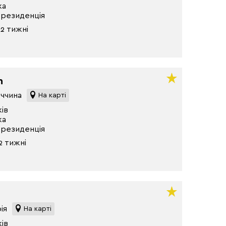
ка
 резиденція
2 тижні
h
еччина
На карті
ків
ка
 резиденція
2 тижні
a
рія
На карті
ків