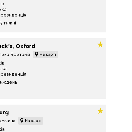
ів
ька
 резиденція
3 тижні
ck’s, Oxford
лика Британія
На карті
ків
ька
 резиденція
 тиждень
urg
меччина
На карті
ків