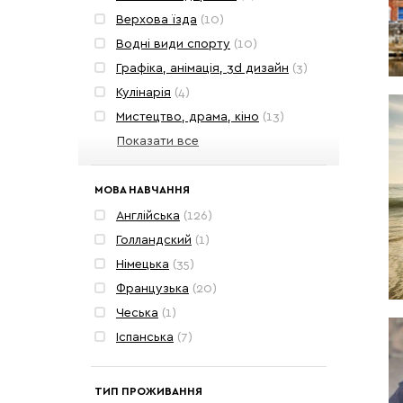
Верхова їзда
(10)
Водні види спорту
(10)
Графіка, анімація, 3d дизайн
(3)
Кулінарія
(4)
Мистецтво, драма, кіно
(13)
Мода та фотографія
Показати все
(3)
Пригоди
(12)
Програма обміну
(2)
МОВА НАВЧАННЯ
Програмування
(3)
Англійська
(126)
Сімейна програма
(10)
Голландский
(1)
Табір з вивченням мови
(135)
Німецька
(35)
Танці
(7)
Французька
(20)
Теніс
(10)
Чеська
(1)
У родині викладача
(2)
Іспанська
(7)
Футбол
(6)
Інтенсивний курс
(28)
ТИП ПРОЖИВАННЯ