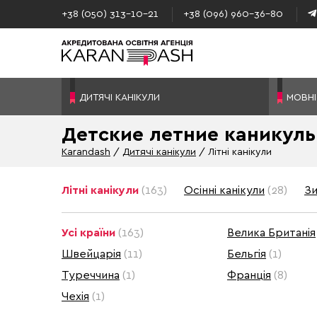
+38 (050) 313–10-21
+38 (096) 960–36-80
ДИТЯЧІ КАНІКУЛИ
МОВНІ
Детские летние каникулы
Karandash
Дитячі канікули
Літні канікули
Літні канікули
(163)
Осінні канікули
(28)
Зи
Усі країни
(163)
Велика Британія
Швейцарія
(11)
Бельгія
(1)
Туреччина
(1)
Франція
(8)
Чехія
(1)