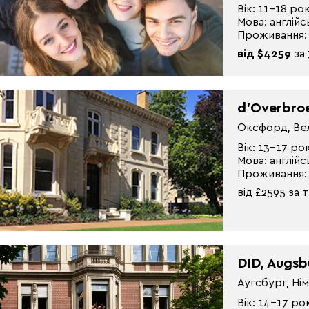
Вік: 11-18 рок
Мова: англійс
Проживання:
від $4259
за 
d’Overbroe
Оксфорд, Ве
Вік: 13-17 ро
Мова: англійс
Проживання:
від £2595 за
DID, Augsb
Аугсбург, Ні
Вік: 14-17 ро