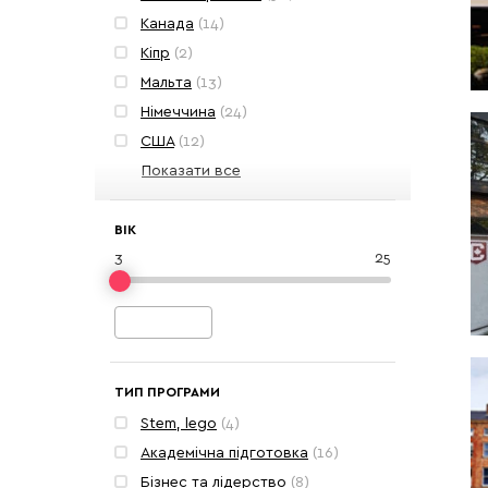
Канада
(14)
Кіпр
(2)
Мальта
(13)
Німеччина
(24)
США
(12)
Туреччина
Показати все
(1)
Франція
(8)
Чехія
(1)
ВІК
3
25
Швейцарія
(11)
Ірландія
(9)
Іспанія
(7)
Італія
(3)
ТИП ПРОГРАМИ
Stem, lego
(4)
Академічна підготовка
(16)
Бізнес та лідерство
(8)