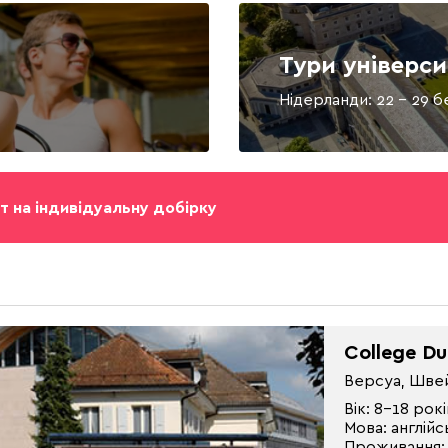
Тури універс
Нідерланди: 22 - 29 б
т на індивідуальну добірку
College D
Версуа, Шве
Вік: 8-18 рокі
Мова: англій
Проживання: