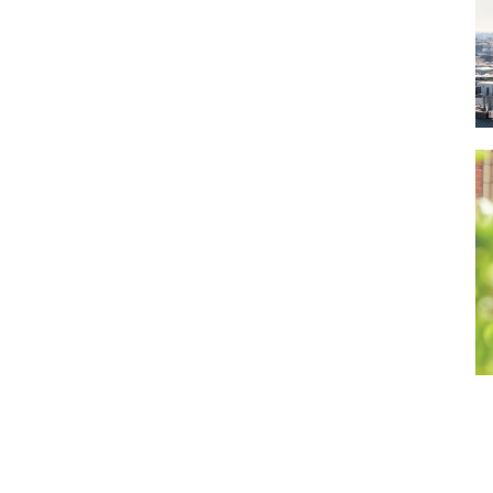
Кельн
(1)
Кембридж
(5)
Кентербері
(2)
Корк
(1)
Кілкенні
(1)
Лайкфілд
(1)
Лансінг
(1)
Ларнака
(1)
Лезен
(4)
Лестершир
(1)
Лозанна
(2)
Лонг саттон
(1)
Лондон
(9)
Лондон
(1)
Лос-анджелес
(3)
Ліверпуль
(1)