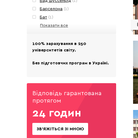
Бад шуссенрід
(1)
Барселона
(1)
Бат
(1)
Берлін
Показати все
(6)
Бетонна
(1)
Блоссин
(1)
100% зарахування в 250
університетів світу.
Борнмут
(3)
Бостон
(4)
Без підготовчих програм в Україні.
Брайтон
(3)
Британська колумбія
(4)
Бурса
(1)
Відповідь гарантована
Біарріц
(1)
протягом
Валенсія
(1)
24 годин
Валлетта
(1)
Ванкувер
(4)
Вашингтон місто
(1)
ЗВ'ЯЖІТЬСЯ ЗІ МНОЮ
Веллінгтон
(1)