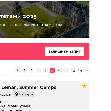
итетами 2025
ерезня Ірландія: 26 квітня - 3 травня
ЗАЛИШИТИ ЗАПИТ
‹
›
Previous
Next
1
2
...
4
5
6
...
13
14
u Leman, Summer Camps
йцарія
На карті
в
ська, французька
 резиденція