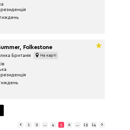
ка
 резиденція
 тиждень
e Summer, Folkestone
лика Британія
На карті
ків
ька
 резиденція
 тиждень
‹
›
Previous
Next
1
2
...
4
5
6
...
13
14