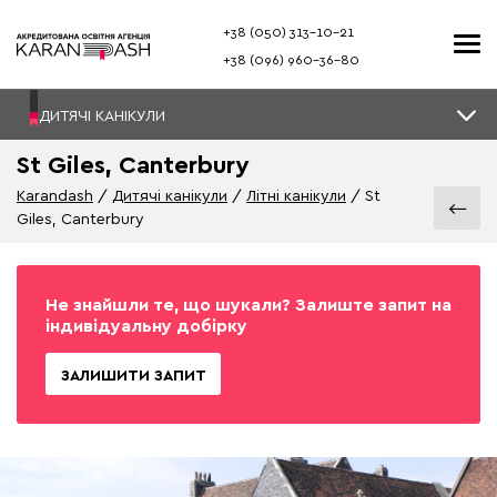
+38 (050) 313–10-21
+38 (096) 960–36-80
ДИТЯЧІ КАНІКУЛИ
St Giles, Canterbury
Karandash
Дитячі канікули
Літні канікули
St
Giles, Canterbury
Не знайшли те, що шукали? Залиште запит на
індивідуальну добірку
ЗАЛИШИТИ ЗАПИТ