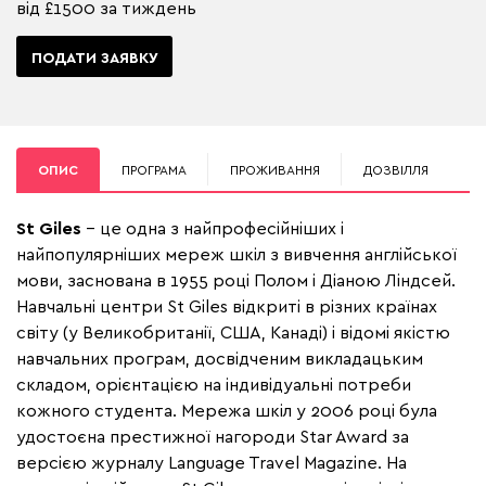
від £1500 за тиждень
ПОДАТИ ЗАЯВКУ
ОПИС
ПРОГРАМА
ПРОЖИВАННЯ
ДОЗВІЛЛЯ
St Giles
– це одна з найпрофесійніших і
найпопулярніших мереж шкіл з вивчення англійської
мови, заснована в 1955 році Полом і Діаною Ліндсей.
Навчальні центри St Giles відкриті в різних країнах
світу (у Великобританії, США, Канаді) і відомі якістю
навчальних програм, досвідченим викладацьким
складом, орієнтацією на індивідуальні потреби
кожного студента. Мережа шкіл у 2006 році була
удостоєна престижної нагороди Star Award за
версією журналу Language Travel Magazine. На