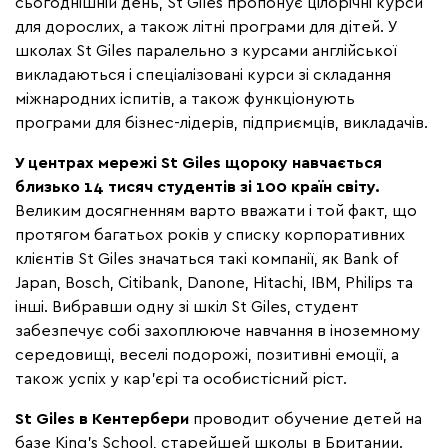
сьогоднішній день, St Giles пропонує цілорічні курси
для дорослих, а також літні програми для дітей. У
школах St Giles паралельно з курсами англійської
викладаються і спеціалізовані курси зі складання
міжнародних іспитів, а також функціонують
програми для бізнес-лідерів, підприємців, викладачів.
У центрах мережі St Giles щороку навчається
близько 14 тисяч студентів зі 100 країн світу.
Великим досягненням варто вважати і той факт, що
протягом багатьох років у списку корпоративних
клієнтів St Giles значаться такі компанії, як Bank of
Japan, Bosch, Citibank, Danone, Hitachi, IBM, Philips та
інші. Вибравши одну зі шкіл St Giles, студент
забезпечує собі захоплююче навчання в іноземному
середовищі, веселі подорожі, позитивні емоції, а
також успіх у кар'єрі та особистісний ріст.
St Giles в Кентербери
проводит обучение детей на
базе King’s School, старейшей школы в Британии.