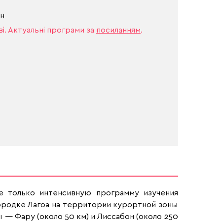
он
ві. Актуальні програми за
посиланням
.
е только интенсивную программу изучения
городке Лагоа на территории курортной зоны
— Фару (около 50 км) и Лиссабон (около 250