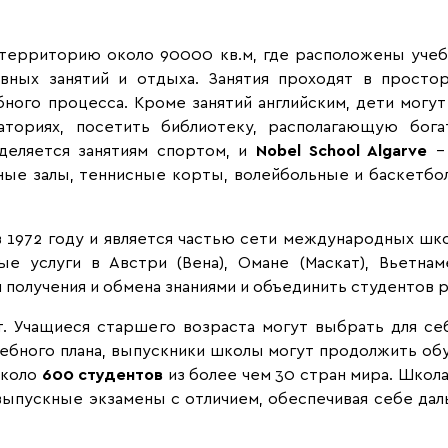
территорию около 90000 кв.м, где расположены учебн
ивных занятий и отдыха. Занятия проходят в просто
ного процесса. Кроме занятий английским, дети могу
аториях, посетить библиотеку, располагающую бог
деляется занятиям спортом, и
Nobel School Algarve
– 
ые залы, теннисные корты, волейбольные и баскетбо
в 1972 году и является частью сети международных шк
ые услуги в Австри (Вена), Омане (Маскат), Вьетн
 получения и обмена знаниями и объединить студентов 
т. Учащиеся старшего возраста могут выбрать для с
чебного плана, выпускники школы могут продолжить обу
около
600 студентов
из более чем 30 стран мира. Школ
ыпускные экзамены с отличием, обеспечивая себе да