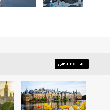
ДИВИТИСЬ ВСЕ
танії є
єю для
ентів.