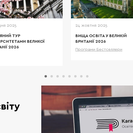
Саме тут воліють навчати
дітей власники мульти міль
корпорацій і світова
дня 2025
24 жовтня 2025
ЯНИЙ ТУР
ВИЩА ОСВІТА У ВЕЛИКІЙ
ЕРСИТЕТАМИ ВЕЛИКОЇ
БРИТАНІЇ 2026
АНІЇ 2026
Програми Бестселлери
Дета
Детальніше
віту