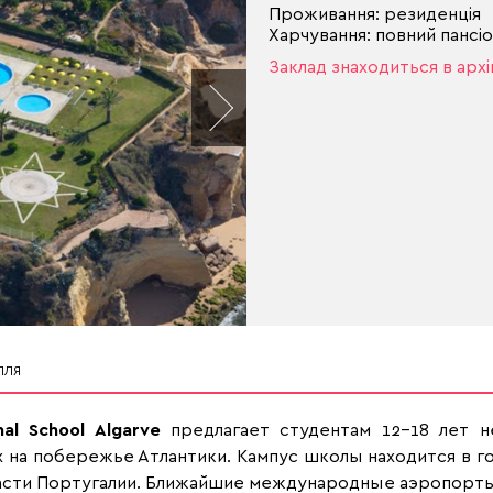
Проживання: резиденція
Харчування: повний пансі
Заклад знаходиться в архі
ЛЛЯ
nal School Algarve
предлагает студентам 12-18 лет н
х на побережье Атлантики. Кампус школы находится в 
асти Португалии. Ближайшие международные аэропорты 