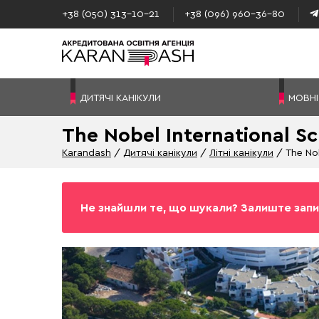
+38 (050) 313–10-21
+38 (096) 960–36-80
ДИТЯЧІ КАНІКУЛИ
МОВНІ
The Nobel International S
Karandash
Дитячі канікули
Літні канікули
The Nob
Не знайшли те, що шукали? Залиште запи