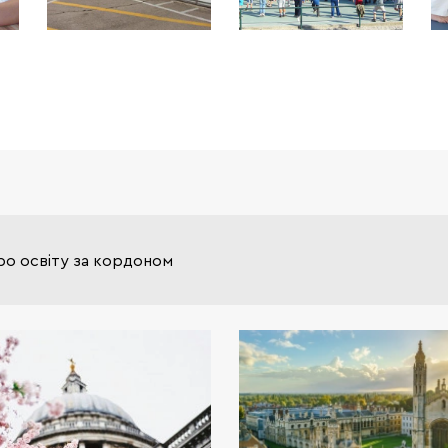
ро освіту за кордоном
Освіта в Великій Бри
еталоном якості і мрі
багатьох іноземних студ