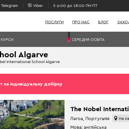
Telegram
Viber
З 9:00 до 18:00 ПН-ПТ
ПОСЛУГИ
ПРО НАС
БЛОГ
ЗАХО
 КУРСИ
СЕРЕДНЯ ОСВІТА
chool Algarve
el International School Algarve
т на індивідуальну добірку
The Nobel Internat
Лагоа, Португалія
На ка
Мова: англійська