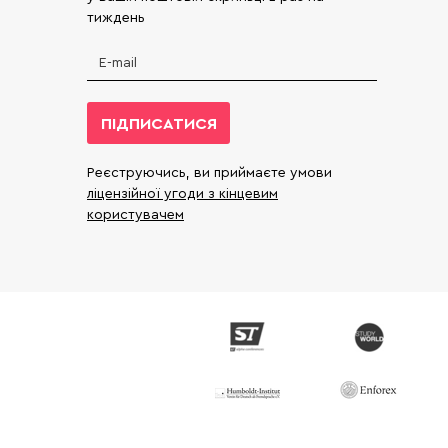
тиждень
ПІДПИСАТИСЯ
Реєструючись, ви приймаєте умови
ліцензійної угоди з кінцевим
користувачем