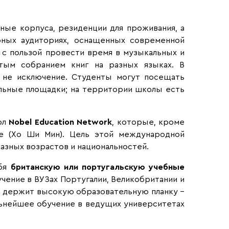
ые корпуса, резиденции для проживания, а
рных аудиториях, оснащенных современной
т с пользой провести время в музыкальных и
атым собранием книг на разных языках. В
не исключение. Студенты могут посещать
льные площадки; на территории школы есть
ол
Nobel Education Network
, которые, кроме
аме (Хо Ши Мин). Цель этой международной
разных возрастов и национальностей.
ебя
британскую или португальскую учебные
чение в ВУЗах Португалии, Великобритании и
а держит высокую образовательную планку –
льнейшее обучение в ведущих университетах