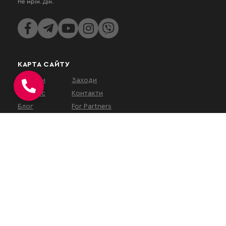
Не мрій. Дій.
КАРТА САЙТУ
Послуги
Заходи
Про нас
Контакти
Блог
For Partners
КОНТАКТИ
вул. Євгена Коновальця, 32Г,
Київ, 01133, Україна
На час військового
стану
наш
офіс працює у
віддаленому режимі
.
Зустрічі проводяться за