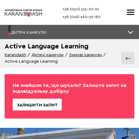
+38 (050) 313–10-21
+38 (096) 960–36-80
ДИТЯЧІ КАНІКУЛИ
Active Language Learning
Karandash
Дитячі канікули
Зимові канікули
Active Language Learning
Не знайшли те, що шукали? Залиште запит на
індивідуальну добірку
ЗАЛИШИТИ ЗАПИТ