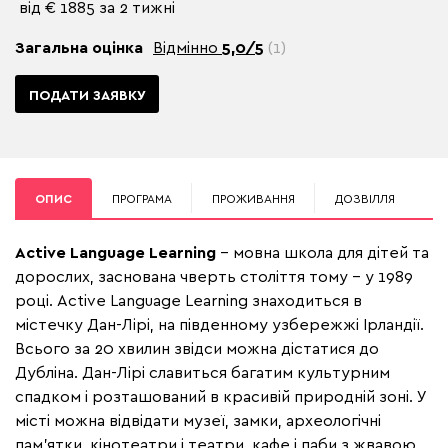
від € 1885 за 2 тижні
Загальна оцінка
Відмінно
5,0/5
(1)
ПОДАТИ ЗАЯВКУ
ОПИС
ПРОГРАМА
ПРОЖИВАННЯ
ДОЗВІЛЛЯ
Active Language Learning
– мовна школа для дітей та
дорослих, заснована чверть століття тому – у 1989
році. Active Language Learning знаходиться в
містечку Дан-Лірі, на південному узбережжі Ірландії.
Всього за 20 хвилин звідси можна дістатися до
Дубліна. Дан-Лірі славиться багатим культурним
спадком і розташований в красивій природній зоні. У
місті можна відвідати музеї, замки, археологічні
пам'ятки, кінотеатри і театри, кафе і паби з жвавою