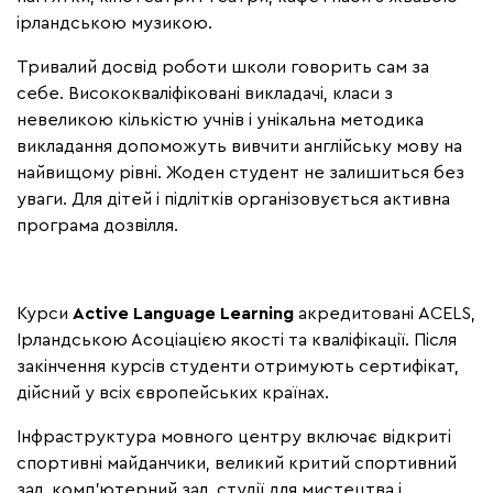
ірландською музикою.
Тривалий досвід роботи школи говорить сам за
себе. Висококваліфіковані викладачі, класи з
невеликою кількістю учнів і унікальна методика
викладання допоможуть вивчити англійську мову на
найвищому рівні. Жоден студент не залишиться без
уваги. Для дітей і підлітків організовується активна
програма дозвілля.
Курси
Active Language Learning
акредитовані ACELS,
Ірландською Асоціацією якості та кваліфікації. Після
закінчення курсів студенти отримують сертифікат,
дійсний у всіх європейських країнах.
Інфраструктура мовного центру включає відкриті
спортивні майданчики, великий критий спортивний
зал, комп'ютерний зал, студії для мистецтва і