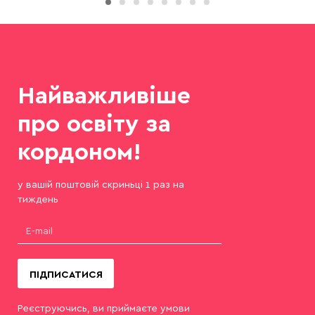
Найважливіше
про освіту за
кордоном!
у вашій поштовій скриньці 1 раз на
тиждень
ПІДПИСАТИСЯ
Реєструючись, ви приймаєте умови