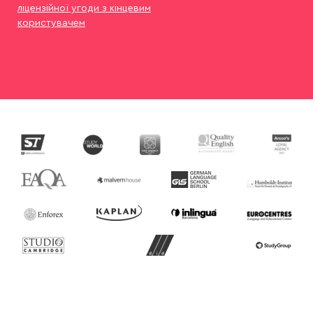
ліцензійної угоди з кінцевим
користувачем