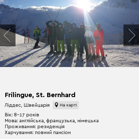
Frilingue, St. Bernhard
Ліддес, Швейцарія
На карті
Вік: 8-17 років
Мова: англійська, французька, німецька
Проживання: резиденція
Харчування: повний пансіон