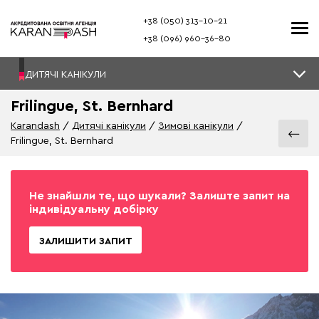
+38 (050) 313–10-21
+38 (096) 960–36-80
ДИТЯЧІ КАНІКУЛИ
Frilingue, St. Bernhard
Karandash
Дитячі канікули
Зимові канікули
Frilingue, St. Bernhard
Не знайшли те, що шукали? Залиште запит на
індивідуальну добірку
ЗАЛИШИТИ ЗАПИТ