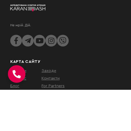
Не мрій. Дій.
КАРТА САЙТУ
Послуги
Заходи
Про нас
Контакти
Блог
For Partners
КОНТАКТИ
вул. Євгена Коновальця, 32Г,
Київ, 01133, Україна