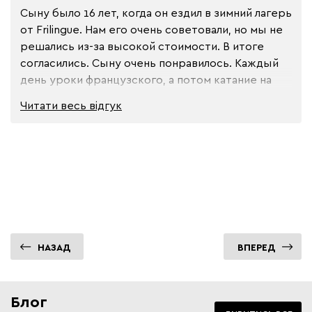
Сыну было 16 лет, когда он ездил в зимний лагерь 
от Frilingue. Нам его очень советовали, но мы не 
решались из-за высокой стоимости. В итоге 
согласились. Сыну очень понравилось. Каждый 
день уроки французского, а потом катание на 
сноуборде. Единственный минус - это была 
Читати весь
відгук
цена. Стоимость действительно немаленькая, но 
это ведь Швейцария. Да и главное, что ребенок 
доволен и получил массу удовольствия! Спасибо 
менеджеру Karandash, что таки уговорила нас. 
Рекомендую Frilingue!
НАЗАД
ВПЕРЕД
Блог