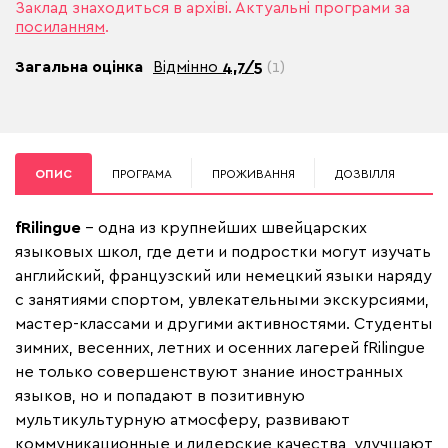
Заклад знаходиться в архіві. Актуальні програми за
посиланням
.
Загальна оцінка
Відмінно
4,7/5
(1)
ОПИС
ПРОГРАМА
ПРОЖИВАННЯ
ДОЗВІЛЛЯ
fRilingue
– одна из крупнейших швейцарских
языковых школ, где дети и подростки могут изучать
английский, французский или немецкий языки наряду
с занятиями спортом, увлекательными экскурсиями,
мастер-классами и другими активностями. Студенты
зимних, весенних, летних и осенних лагерей fRilingue
не только совершенствуют знание иностранных
языков, но и попадают в позитивную
мультикультурную атмосферу, развивают
коммуникационные и лидерские качества, улучшают