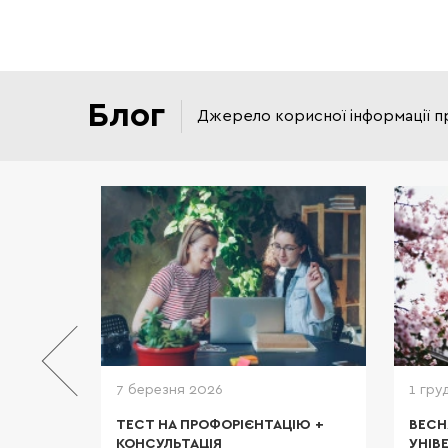
Блог
Джерело корисної інформації п
и якісне
 в сфері
програми
ерситети
итанії та
татті усі
дробиці.
7 березня 2026
1 гру
И В
ТЕСТ НА ПРОФОРІЄНТАЦІЮ +
ВЕСН
У
КОНСУЛЬТАЦІЯ
УНІВ