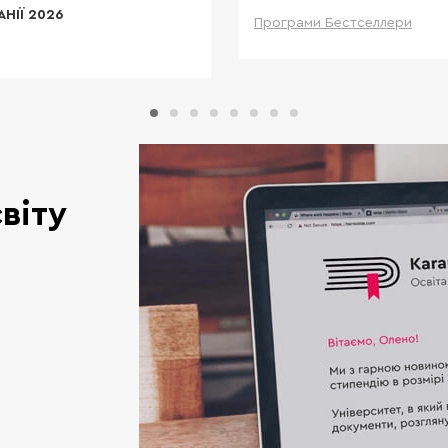
АНІЇ 2026
Програми Бестселлери
Дета
Детальніше
віту