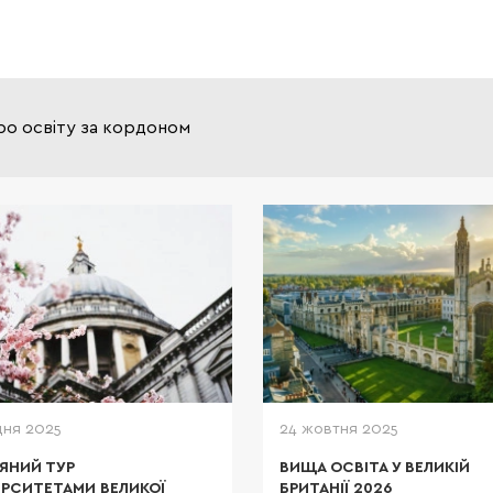
ро освіту за кордоном
Освіта в Великій Бри
еталоном якості і мрі
багатьох іноземних студ
Саме тут воліють навчати
дітей власники мульти міль
корпорацій і світова
дня 2025
24 жовтня 2025
ЯНИЙ ТУР
ВИЩА ОСВІТА У ВЕЛИКІЙ
ЕРСИТЕТАМИ ВЕЛИКОЇ
БРИТАНІЇ 2026