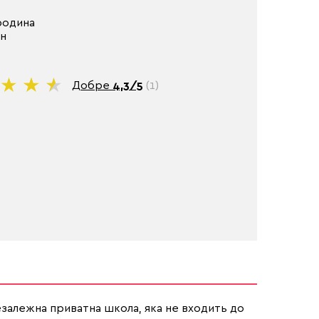
родина
он
Добре
4,3/5
(1)
езалежна приватна школа, яка не входить до