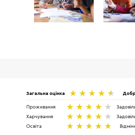
Загальна оцінка
Доб
Проживання
Задові
Харчування
Задові
Освіта
Відмі