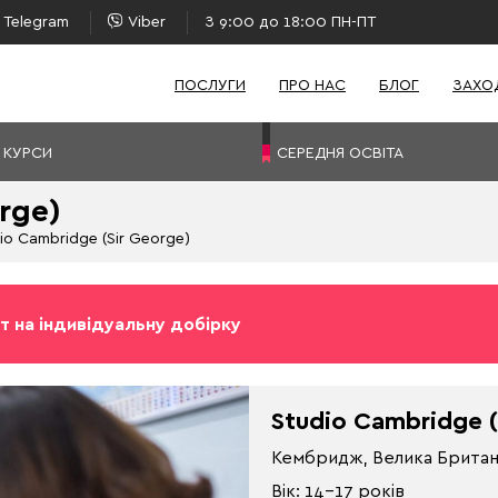
Telegram
Viber
З 9:00 до 18:00 ПН-ПТ
ПОСЛУГИ
ПРО НАС
БЛОГ
ЗАХО
 КУРСИ
СЕРЕДНЯ ОСВІТА
rge)
io Cambridge (Sir George)
т на індивідуальну добірку
Studio Cambridge (
Кембридж, Велика Британ
Вік: 14-17 років