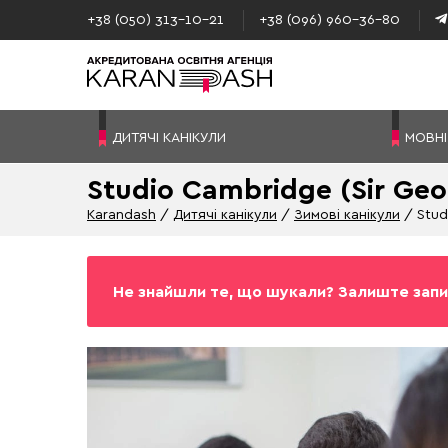
+38 (050) 313–10-21
+38 (096) 960–36-80
ДИТЯЧІ КАНІКУЛИ
МОВНІ
Studio Cambridge (Sir Geo
Karandash
Дитячі канікули
Зимові канікули
Stud
Не знайшли те, що шукали? Залиште запи