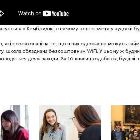
азується в Кембриджі, в самому центрі міста у чудовій бу
в, які розраховані на те, що в них одночасно можуть зай
у, школа обладнана безкоштовним WiFi. У цьому ж будинк
роводяться деякі заходи. За 10 хвилин ходьби від будівлі