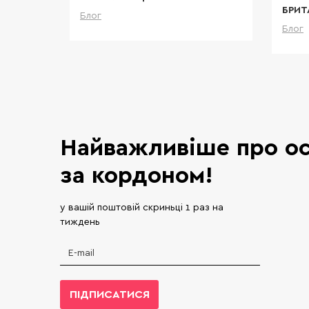
БРИТ
Блог
тальніше
Детальніше
Блог
Найважливіше про ос
за кордоном!
у вашій поштовій скриньці 1 раз на
тиждень
ПІДПИСАТИСЯ