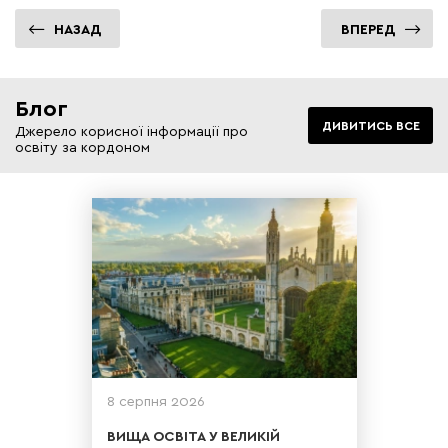
НАЗАД
ВПЕРЕД
Блог
ДИВИТИСЬ ВСЕ
Джерело корисної інформації про
освіту за кордоном
Освіта в Великій Британії є
еталоном якості і мрією для
багатьох іноземних студентів.
Саме тут воліють навчати своїх
дітей власники мульти мільйонних
корпорацій і світова еліта.
8 серпня 2026
ВИЩА ОСВІТА У ВЕЛИКІЙ