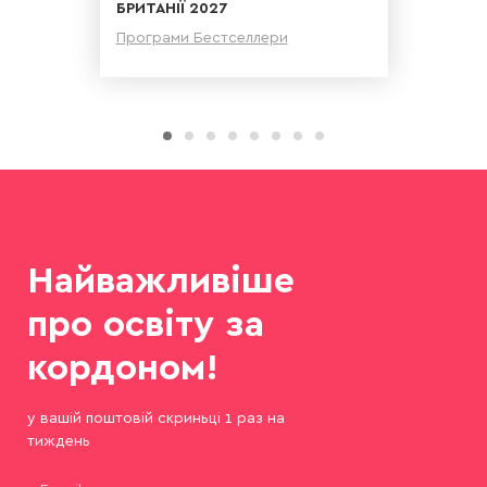
БРИТАНІЇ 2027
Програми Бестселлери
Детальніше
Найважливіше
про освіту за
кордоном!
у вашій поштовій скриньці 1 раз на
тиждень