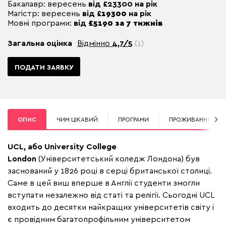
Бакалавр: вересень
від £23300 на рік
Магістр: вересень
від £
19300
на рік
Мовні програми:
від
£5190 за 7 тижнів
Загальна оцінка
Відмінно
4,7/5
(1)
ПОДАТИ ЗАЯВКУ
ОПИС
ЧИМ ЦІКАВИЙ
ПРОГРАМИ
ПРОЖИВАННЯ
UCL, або University College
London
(Університетський коледж Лондона) був
заснований у 1826 році в серці британської столиці.
Саме в цей виш вперше в Англії студенти змогли
вступати незалежно від статі та релігії. Сьогодні UCL
входить до десятки найкращих університетів світу і
є провідним багатопрофільним університетом