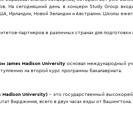
ров. На сегодняшний день в концерн Study Group вхо
 США, Ирландии, Новой Зеландии и Австралии. Школы еже
итетов-партнеров в различных странах для подготовки
том
James
Madison
University
основал международный учеб
ступлению на второй курс программы бакалавриата.
s
Madison
University
)
– это государственный высокорей
тат Вирджиния, всего в двух часах езды от Вашингтона.