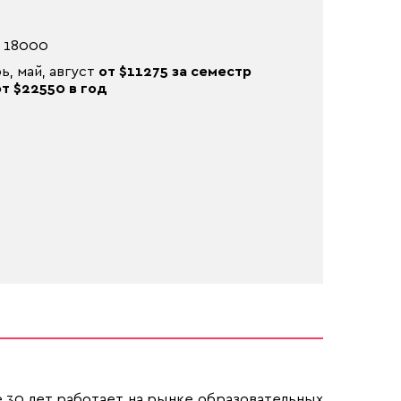
о 18000
, май, август
от $11275 за семестр
от $22550 в год
 30 лет работает на рынке образовательных