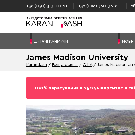
+38 (050) 313–10-21
+38 (096) 960–36-80
ДИТЯЧІ КАНІКУЛИ
МОВНІ
James Madison University
Karandash
Вища освіта
США
James Madison Univ
100% зарахування в 250 університетів сві