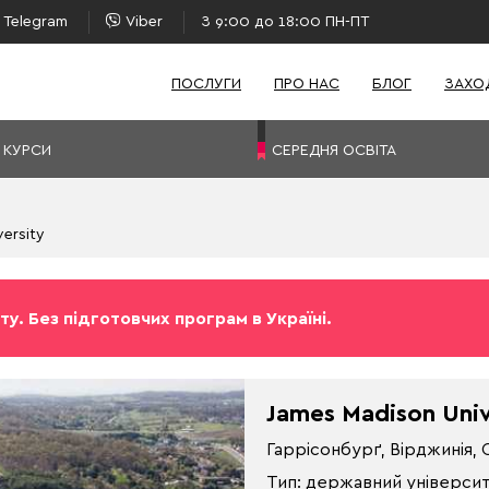
Telegram
Viber
З 9:00 до 18:00 ПН-ПТ
ПОСЛУГИ
ПРО НАС
БЛОГ
ЗАХО
 КУРСИ
СЕРЕДНЯ ОСВІТА
ersity
ту. Без підготовчих програм в Україні.
James Madison Univ
Гаррісонбурґ, Вірджинія,
Тип: державний універси