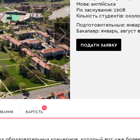
Мова: англійська
Рік заснування: 1908
Кількість студентів: окол
Подготовительные: январь
Бакалавр: январь, август
ПОДАТИ ЗАЯВКУ
%
ИВАННЯ
ВАРТІСТЬ
ых образовательных концернов, который вот уже более