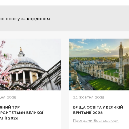
ро освіту за кордоном
Освіта в Великій Бри
еталоном якості і мрі
багатьох іноземних студ
Саме тут воліють навчати
дітей власники мульти міль
корпорацій і світова
дня 2025
24 жовтня 2025
ЯНИЙ ТУР
ВИЩА ОСВІТА У ВЕЛИКІЙ
ЕРСИТЕТАМИ ВЕЛИКОЇ
БРИТАНІЇ 2026
АНІЇ 2026
Програми Бестселлери
Дета