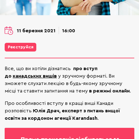
11 березня 2021
16:00
Реєструйся
Все, що ви хотіли дізнатись
про вступ
до
канадських вишів
у зручному форматі. Ви
зможете слухати лекцію в будь-якому зручному
місці та ставити запитання на тему
в режимі онлайн
.
Про особливості вступу в кращі виші Канади
розповість
Юлія Драч
, експерт з питань вищої
освіти за кордоном агенції Karandash
.