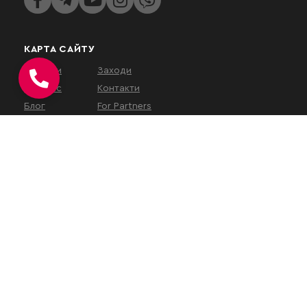
КАРТА САЙТУ
Послуги
Заходи
Про нас
Контакти
Блог
For Partners
КОНТАКТИ
вул. Євгена Коновальця, 32Г,
Київ, 01133, Україна
На час військового
стану
наш
офіс працює у
віддаленому режимі
.
Зустрічі проводяться за
попереднім записом або
онлайн.