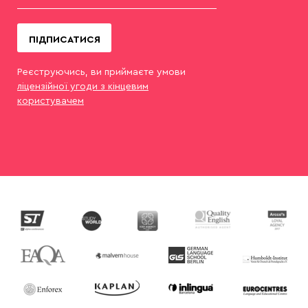
ПІДПИСАТИСЯ
Реєструючись, ви приймаєте умови
ліцензійної угоди з кінцевим
користувачем