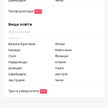
Швейцарія
Чехія
Профорієнтація
ТЕСТ
Вища освіта
від 16 років
Велика Британія
Литва
Канада
Німеччина
США
Франція
Нідерланди
Іспанія
Ірландія
Італія
Швейцарія
Австрія
Австралія
Чехія
Тури в університети
2026