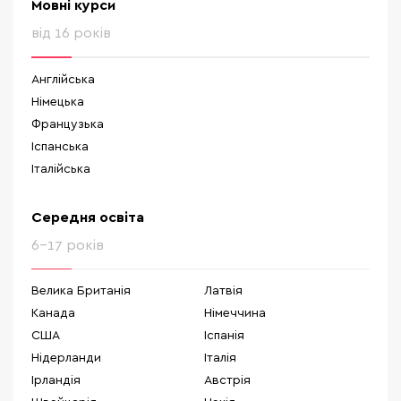
Мовні курси
від 16 років
Англійська
Німецька
Французька
Іспанська
Італійська
Середня освіта
6-17 років
Велика Британія
Латвія
Канада
Німеччина
США
Іспанія
Нідерланди
Італія
Ірландія
Австрія