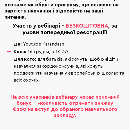
розкаже як обрати програму, що впливає на
вартість навчання і відповість на ваші
питання.
Участь у вебінарі -
БЕЗКОШТОВНА
, за
умови попередньої реєстрації!
Де:
Youtube Karandash
Коли:
16 грудня, о 12:00
Для кого:
для батьків, які хочуть, щоб їхні діти
навчалися закордоном; учнів, які хочуть
продовжити навчання у європейських школах та
всіх охочих.
На всіх учасників вебінару чекає приємний
бонус - можливість отримати знижку
€200 на вступ до обраного навчального
закладу.