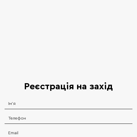
Де ви можете навчатися? Топові університети,
які ми відвідаємо протягом туру
Реєстрація на захід
Ми допоможемо зі вступом до цих університетів і
не тільки.
Реєструйтесь, залишайте заявку та наші фахівці
зв'яжуться з вами.