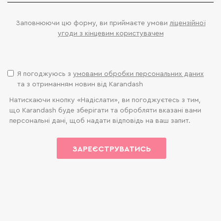
РЕЄСТРАЦІЯ НА ВЕБІНАР
Заповнюючи цю форму, ви приймаєте умови
ліцензійної
угоди з кінцевим користувачем
Чому варто обрати Karandash для
вступу до Ірландії
Я погоджуюсь з
умовами обробки персональних даних
98% наших студентів отримують зарахування
та з отриманням новин від Karandash
в університет в порівнянні з 59% студентів, які
вступають самостійно.
Натискаючи кнопку «Надіслати», ви погоджуєтесь з тим,
9 з 10 наших студентів отримують стипендію =
що Karandash буде зберігати та обробляти вказані вами
знижку на навчання.
персональні дані, щоб надати відповідь на ваш запит.
ЗАРЕЄСТРУВАТИСЬ
Найбільша партнерська мережа:
офіційно представляємо більше 15
уніерситетів Ірландії.