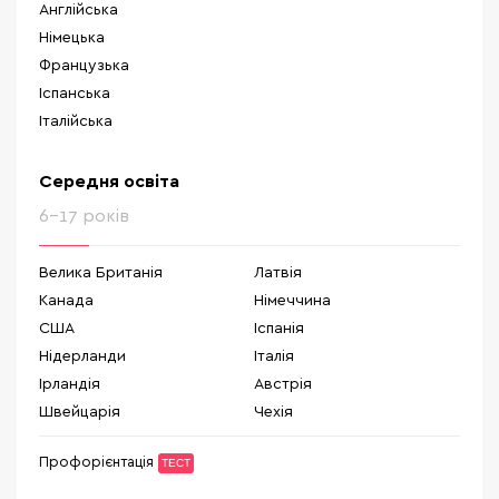
Англійська
Німецька
Французька
Іспанська
Італійська
Середня освіта
6-17 років
Велика Британія
Латвія
Канада
Німеччина
США
Іспанія
Нідерланди
Італія
Ірландія
Австрія
Швейцарія
Чехія
Профорієнтація
ТЕСТ