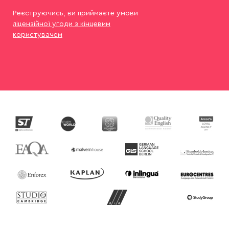
Реєструючись, ви приймаєте умови
ліцензійної угоди з кінцевим
користувачем