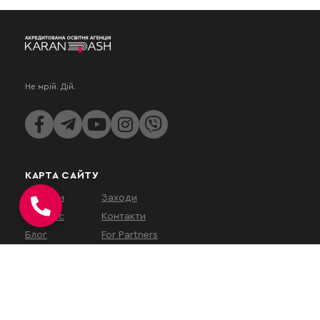
Не мрій. Дій.
КАРТА САЙТУ
Послуги
Заходи
Про нас
Контакти
Блог
For Partners
КОНТАКТИ
вул. Євгена Коновальця, 32Г,
Київ, 01133, Україна