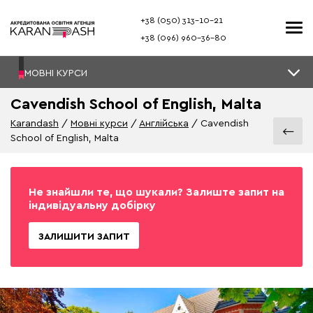
+38 (050) 313–10-21
+38 (096) 960–36-80
МОВНІ КУРСИ
Cavendish School of English, Malta
Karandash
Мовні курси
Англійська
Cavendish
School of English, Malta
Не знайшли те, що шукали? Залиште запит на
індивідуальну добірку
ЗАЛИШИТИ ЗАПИТ