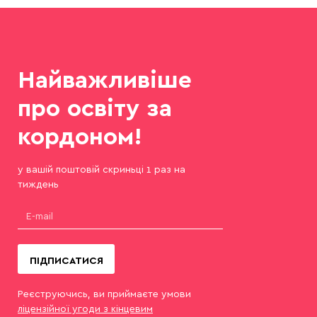
Найважливіше
про освіту за
кордоном!
у вашій поштовій скриньці 1 раз на
тиждень
ПІДПИСАТИСЯ
Реєструючись, ви приймаєте умови
ліцензійної угоди з кінцевим