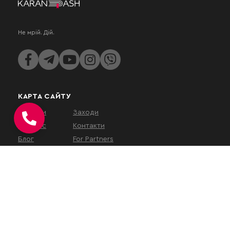
Не мрій. Дій.
КАРТА САЙТУ
Послуги
Заходи
Про нас
Контакти
Блог
For Partners
КОНТАКТИ
вул. Євгена Коновальця, 32Г,
Київ, 01133, Україна
На час військового
стану
наш
офіс працює у