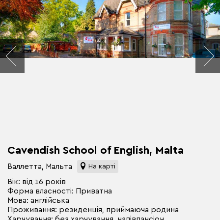
Cavendish School of English, Malta
Валлетта, Мальта
На карті
Вік: від 16 років
Форма власності: Приватна
Мова: англійська
Проживання: резиденція, приймаюча родина
Харчування: без харчування, напівпансіон