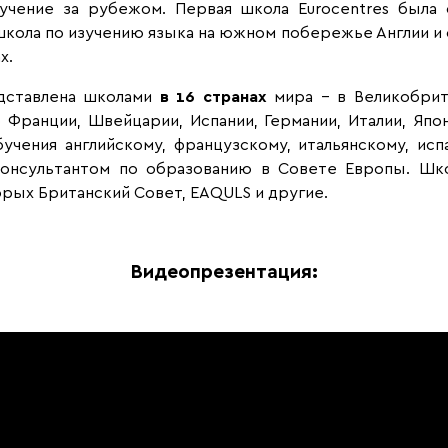
учение за рубежом. Первая школа Eurocentres была 
школа по изучению языка на южном побережье Англии и 
ах.
едставлена школами
в 16 странах
мира – в Великобрит
Франции, Швейцарии, Испании, Германии, Италии, Япо
ения английскому, французскому, итальянскому, исп
я консультантом по образованию в Совете Европы. Шк
рых Британский Совет, EAQULS и другие.
Видеопрезентация: