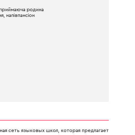
 приймаюча родина
я, напівпансіон
ная сеть языковых школ, которая предлагает