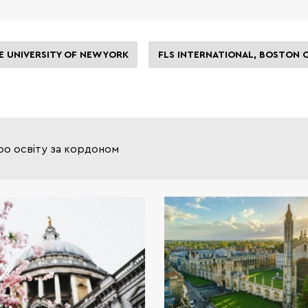
E UNIVERSITY OF NEW YORK
FLS INTERNATIONAL, BOSTON
ро освіту за кордоном
Освіта в Великій Бри
еталоном якості і мрі
багатьох іноземних студ
Саме тут воліють навчати
дітей власники мульти міль