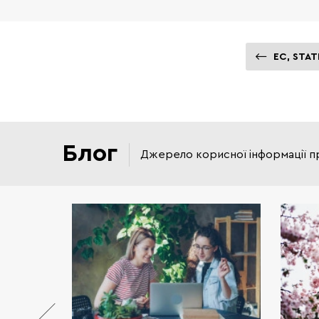
EC, STAT
Блог
Джерело корисної інформації п
и якісне
 в сфері
програми
ерситети
итанії та