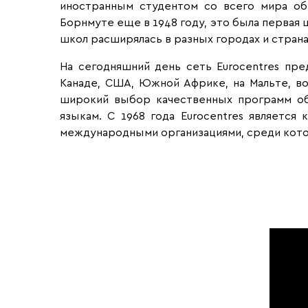
иностранным студентом со всего мира об
Борнмуте еще в 1948 году, это была первая 
школ расширялась в разных городах и стран
На сегодняшний день сеть Eurocentres пр
Канаде, США, Южной Африке, на Мальте, во 
широкий выбор качественных программ обуч
языкам. С 1968 года Eurocentres являетс
международными организациями, среди кото