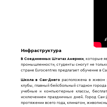
Инфраструктура
В Соединенных Штатах Америки
, которые я
промышленности, студенты смогут не только 
стране Eurocentres предлагает обучение в Са
Школа в Сан-Диего
расположена в живом р
клубы, главный бейсбольный стадион города
учебные и компьютерные классы, бесплатн
исключением праздничных дней. Город Сан-
протяжении всего года, климатом, живопис