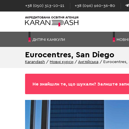
+38 (050) 313–10-21
+38 (096) 960–36-80
ДИТЯЧІ КАНІКУЛИ
МОВНІ
Eurocentres, San Diego
Karandash
Мовні курси
Англійська
Eurocentres,
Не знайшли те, що шукали? Залиште запи