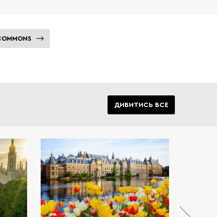
 COMMONS
ДИВИТИСЬ ВСЕ
танії є
єю для
ентів.
 своїх
йонних