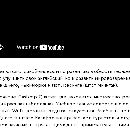
вляются страной-лидером по развитию в области техноло
улучшить свой английский, но и развить мировоззрение
н-Диего, Нью-Йорке и Ист Лансинге (штат Мичиган).
айоне Gaslamp Quarter, где находится множество ре
 и красивая набережная. Учебное здание современно осн
ый Wi-Fi, комната отдыха, закусочная. Учебный цен
Диего в штате Калифорния привлекает туристов и сту
ными пляжами, потрясающими достопримечательностями