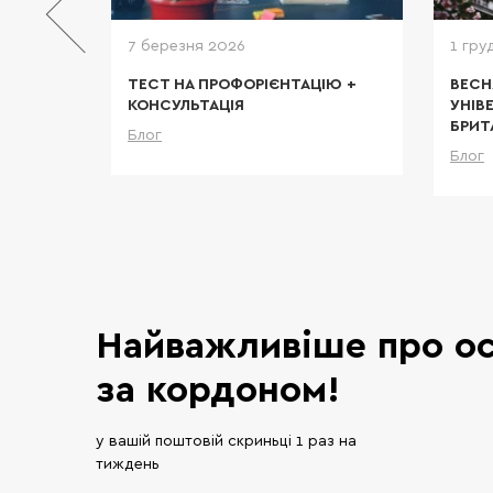
татті усі
дробиці.
7 березня 2026
1 гру
И В
ТЕСТ НА ПРОФОРІЄНТАЦІЮ +
ВЕСН
У
КОНСУЛЬТАЦІЯ
УНІВ
БРИТ
Блог
тальніше
Детальніше
Блог
Найважливіше про ос
за кордоном!
у вашій поштовій скриньці 1 раз на
тиждень