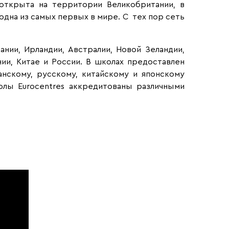
открыта на территории Великобритании, в
одна из самых первых в мире. С тех пор сеть
ании, Ирландии, Австралии, Новой Зеландии,
нии, Китае и России. В школах предоставлен
анскому, русскому, китайскому и японскому
олы Eurocentres аккредитованы различными