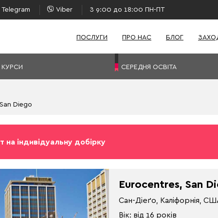
Telegram
Viber
З 9:00 до 18:00 ПН-ПТ
ПОСЛУГИ
ПРО НАС
БЛОГ
ЗАХО
 КУРСИ
СЕРЕДНЯ ОСВІТА
 San Diego
т на індивідуальну добірку
Eurocentres, San D
Сан-Діеґо, Каліфорнія, С
Вік: від 16 років