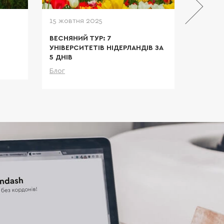
 еліта.
15 жовтня 2025
23 трав
ВЕСНЯНИЙ ТУР: 7
ЕКСКЛЮ
УНІВЕРСИТЕТІВ НІДЕРЛАНДІВ ЗА
УНІВЕРС
5 ДНІВ
Блог
льніше
Блог
Детальніше