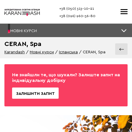
+38 (050) 313–10-21
+38 (096) 960–36-80
МОВНІ КУРСИ
CERAN, Spa
Karandash
Мовні курси
Іспанська
CERAN, Spa
Не знайшли те, що шукали? Залиште запит на
індивідуальну добірку
ЗАЛИШИТИ ЗАПИТ