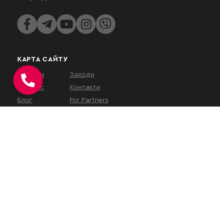
КАРТА САЙТУ
Послуги
Заходи
Про нас
Контакти
Блог
For Partners
КОНТАКТИ
вул. Євгена Коновальця, 32Г,
Київ, 01133, Україна
На час військового
стану
наш
офіс працює у
віддаленому режимі
.
Зустрічі проводяться за
попереднім записом або