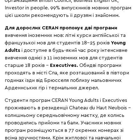
організаціями British Council, Business English UK,
Investor in people. 99% випускників мовних програм
цієї школи рекомендують її друзям і знайомим.
Для дорослих CERAN пропонує дві програми
вивчення іноземних мов: літні курси англійської та
французької мов для студентів 18-25 років
Young
Adults
і доступне в будь-який час року інтенсивне
вивчення однієї з 11 іноземних мов для студентів
старше 18 років –
Executives.
Обидві програми
проходять в місті Спа, яке розташований в півтори
годинах їзди від Брюсселя поблизу мальовничих
Арденнських гір і термальних джерел.
Студенти програм CERAN Young Adults і Executives
проживають в резиденції Chateau du Haut Neubois –
колишньому середньовічному маєтку, де колись
проводились прийоми та бали. Учасники мовних
програм розміщуються в 77 окремих номерах зі
всіма зручностями. Крім житлової та навчальної