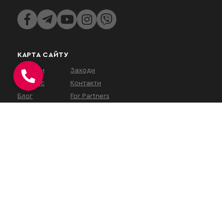
КАРТА САЙТУ
Послуги
Заходи
Про нас
Контакти
Блог
For Partners
КОНТАКТИ
вул. Євгена Коновальця, 32Г,
Київ, 01133, Україна
На час військового
стану
наш
офіс працює у
віддаленому режимі
.
Зустрічі проводяться за
попереднім записом або