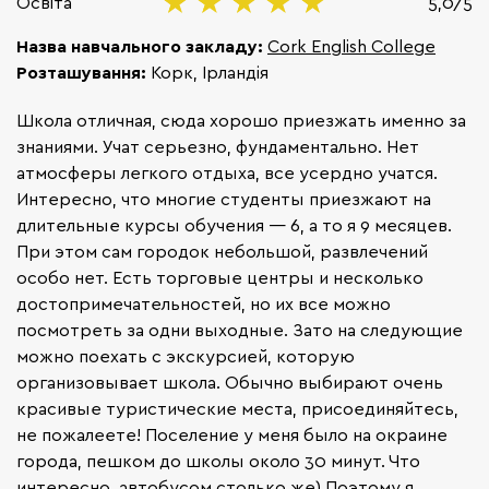
Освіта
5,0/5
Назва навчального закладу:
Cork English College
Розташування:
Корк, Ірландія
Школа отличная, сюда хорошо приезжать именно за
знаниями. Учат серьезно, фундаментально. Нет
атмосферы легкого отдыха, все усердно учатся.
Интересно, что многие студенты приезжают на
длительные курсы обучения — 6, а то я 9 месяцев.
При этом сам городок небольшой, развлечений
особо нет. Есть торговые центры и несколько
достопримечательностей, но их все можно
посмотреть за одни выходные. Зато на следующие
можно поехать с экскурсией, которую
организовывает школа. Обычно выбирают очень
красивые туристические места, присоединяйтесь,
не пожалеете! Поселение у меня было на окраине
города, пешком до школы около 30 минут. Что
интересно, автобусом столько же) Поэтому я