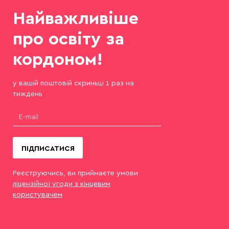
Найважливіше
про освіту за
кордоном!
у вашій поштовій скриньці 1 раз на
тиждень
ПІДПИСАТИСЯ
Реєструючись, ви приймаєте умови
ліцензійної угоди з кінцевим
користувачем