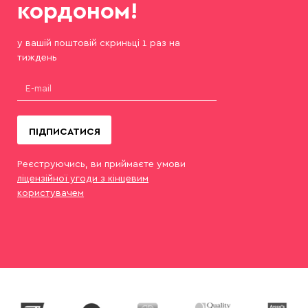
кордоном!
у вашій поштовій скриньці 1 раз на
тиждень
ПІДПИСАТИСЯ
Реєструючись, ви приймаєте умови
ліцензійної угоди з кінцевим
користувачем