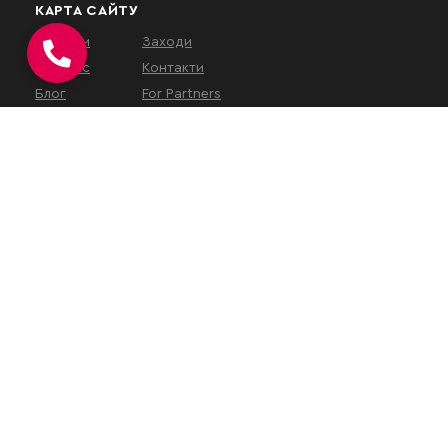
КАРТА САЙТУ
Послуги
Заходи
Про нас
Контакти
Блог
For Partners
КОНТАКТИ
вул. Євгена Коновальця, 32Г,
Київ, 01133, Україна
На час військового
стану
наш
офіс працює у
віддаленому режимі
.
Зустрічі проводяться за
попереднім записом або
онлайн.
+38 (050) 313-10-21
+38 (096) 960-36-80
office@karandash.ua