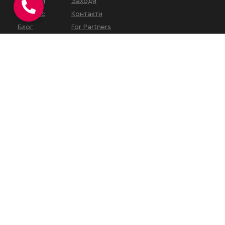
Послуги
Заходи
Про нас
Контакти
Блог
For Partners
КОНТАКТИ
вул. Євгена Коновальця, 32Г,
Київ, 01133, Україна
На час військового
стану
наш
офіс працює у
віддаленому режимі
.
Зустрічі проводяться за
попереднім записом або
онлайн.
+38 (050) 313-10-21
+38 (096) 960-36-80
office@karandash.ua