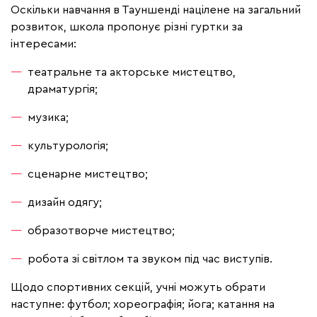
Оскільки навчання в Тауншенді націлене на загальний
розвиток, школа пропонує різні гуртки за
інтересами:
театральне та акторське мистецтво,
драматургія;
музика;
культурологія;
сценарне мистецтво;
дизайн одягу;
образотворче мистецтво;
робота зі світлом та звуком під час виступів.
Щодо спортивних секцій, учні можуть обрати
наступне:
футбол;
хореографія;
йога;
катання на