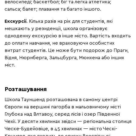
велосипеді;
баскетбол;
біг та легка атлетика;
сальса;
балет;
плавання та багато іншого.
Екскурсії
.
Кілька разів на рік для студентів, які
мешкають у резиденції, школа організовує
одноденну екскурсію в інше місто. Вартість входить
до оплати навчання, не враховуючи особистих
витрат студентів. Це може бути подорож до Праги,
Відня, Нюрнберга, Зальцбурга, Мюнхена або інших
міст.
Розташування
Школа Тауншенд розташована в самому центрі
Європи на вершині пагорба в мальовничому місті
Глубока над Влтавоу, серед лісів і озер Південної
Чехії. У десяти хвилинах звідси — регіональна столиця
Ческе-Будейовіце, в 45 хвилинах — місто Ческі-
Крумлов, яке входить до списку Всесвітньої