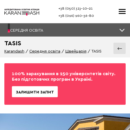
+38 (050) 313–10-21
+38 (096) 960–36-80
СЕРЕДНЯ ОСВІТА
TASIS
Karandash
Середня освіта
Швейцарія
TASIS
100% зарахування в 250 університетів світу.
Без підготовчих програм в Україні.
ЗАЛИШИТИ ЗАПИТ