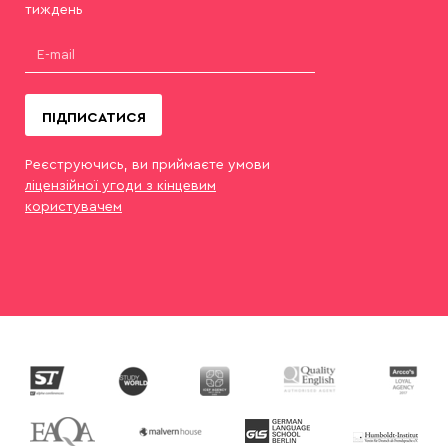
тиждень
ПІДПИСАТИСЯ
Реєструючись, ви приймаєте умови
ліцензійної угоди з кінцевим
користувачем