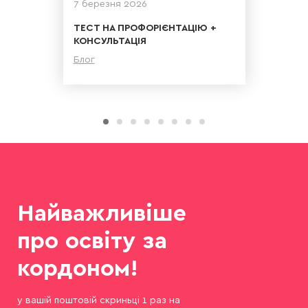
7 березня 2026
ТЕСТ НА ПРОФОРІЄНТАЦІЮ +
КОНСУЛЬТАЦІЯ
Блог
Детальніше
Найважливіше
про освіту за
кордоном!
у вашій поштовій скриньці 1 раз на