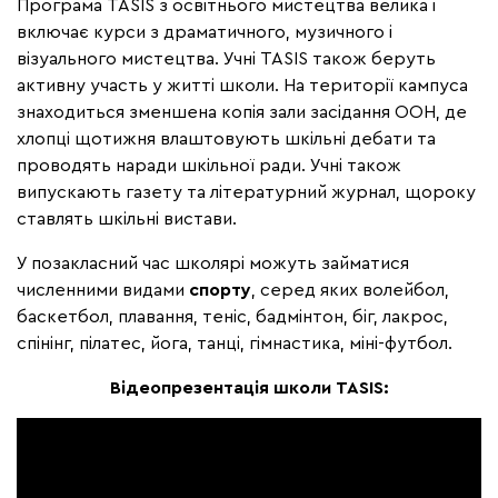
Програма TASIS з освітнього мистецтва велика і
включає курси з драматичного, музичного і
візуального мистецтва. Учні TASIS також беруть
активну участь у житті школи. На території кампуса
знаходиться зменшена копія зали засідання ООН, де
хлопці щотижня влаштовують шкільні дебати та
проводять наради шкільної ради. Учні також
випускають газету та літературний журнал, щороку
ставлять шкільні вистави.
У позакласний час школярі можуть займатися
численними видами
спорту
, серед яких волейбол,
баскетбол, плавання, теніс, бадмінтон, біг, лакрос,
спінінг, пілатес, йога, танці, гімнастика, міні-футбол.
Відеопрезентація школи TASIS: