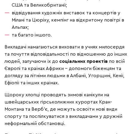
США та Великобританії;
відвідування художніх виставок та концертів у
Мілані та Цюріху, кемпінг на відкритому повітрі в
Альпах;
та багато іншого.
Викладачі намагаються виховати в учнях милосердя
та почуття відповідальності по відношенню до інших
людей, залучаючи їх до
соціальних проектів
по всій
Європі та країнах Африки – допомоги біженцям та
догляду за літніми людьми в Албанії, Угорщині, Кенії,
Ефіопії та інших країнах.
Щороку хлопці проводять зимові канікули на
швейцарських гірськолижних курортах Кран-
Монтана та Верб'є, де можуть освоїти нові види
спорту та поспілкуватися з викладачами у дружній
неформальній обстановці.