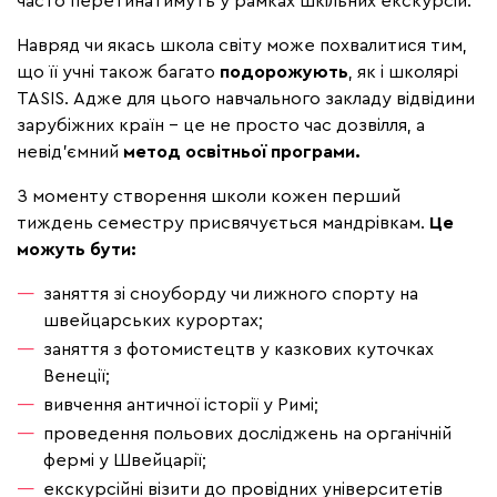
часто перетинатимуть у рамках шкільних екскурсій.
Навряд чи якась школа світу може похвалитися тим,
що її учні також багато
подорожують
, як і школярі
TASIS. Адже для цього навчального закладу відвідини
зарубіжних країн – це не просто час дозвілля, а
невід'ємний
метод освітньої програми.
З моменту створення школи кожен перший
тиждень семестру присвячується мандрівкам.
Це
можуть бути:
заняття зі сноуборду чи лижного спорту на
швейцарських курортах;
заняття з фотомистецтв у казкових куточках
Венеції;
вивчення античної історії у Римі;
проведення польових досліджень на органічній
фермі у Швейцарії;
екскурсійні візити до провідних університетів