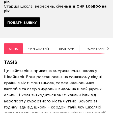
рік
Старша школа: вересень, січень
від CHF 106500 на
рік
ПОДАТИ ЗАЯВКУ
ОПИС
ЧИМ ЦІКАВИЙ
ПРОГРАМИ
ПРОЖИВАННЯ
TASIS
Це найстаріша приватна американська школа у
Швейцарії. Вона розташована на сонячному півдні
країни в місті Монтаньола, серед мальовничих
пагорбів та озер з чудовим видом на швейцарські
Альпи. Школа знаходиться за 10 хвилин їзди від
аеропорту курортного міста Лугано. Всього за
годину їзди від школи – кордон Італії, яку школярі