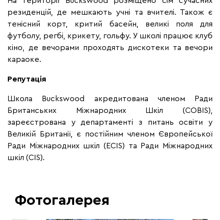
На території Buckswood розміщено сім сучасних
резиденцій, де мешкають учні та вчителі. Також є
тенісний корт, критий басейн, великі поля для
футболу, регбі, крикету, гольфу. У школі працює клуб
кіно, де вечорами проходять дискотеки та вечори
караоке.
Репутація
Школа Buckswood акредитована членом Ради
Британських Міжнародних Шкіл (COBIS),
зареєстрована у департаменті з питань освіти у
Великій Британії, є постійним членом Європейської
Ради Міжнародних шкіл (ECIS) та Ради Міжнародних
шкіл (CIS).
Фотогалерея