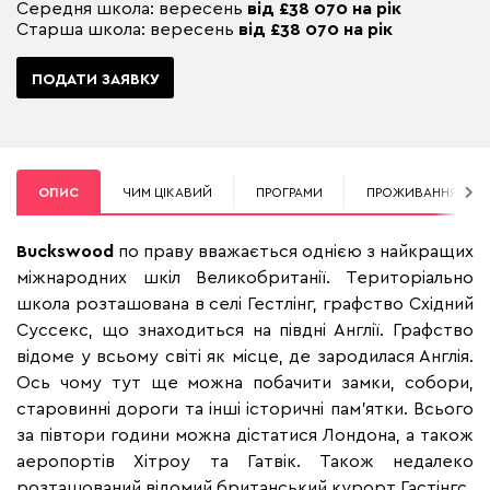
Середня школа: вересень
від
£38 070 на рік
Старша школа: вересень
від
£38 070 на рік
ПОДАТИ ЗАЯВКУ
ОПИС
ЧИМ ЦІКАВИЙ
ПРОГРАМИ
ПРОЖИВАННЯ
Buckswood
по праву вважається однією з найкращих
міжнародних шкіл Великобританії. Територіально
школа розташована в селі Гестлінг, графство Східний
Суссекс, що знаходиться на півдні Англії. Графство
відоме у всьому світі як місце, де зародилася Англія.
Ось чому тут ще можна побачити замки, собори,
старовинні дороги та інші історичні пам'ятки. Всього
за півтори години можна дістатися Лондона, а також
аеропортів Хітроу та Гатвік. Також недалеко
розташований відомий британський курорт Гастінгс.