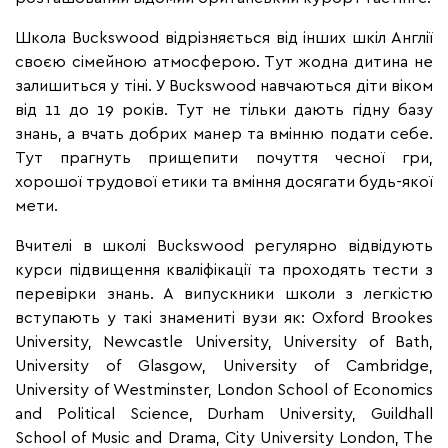
Школа Buckswood відрізняється від інших шкіл Англії
своєю сімейною атмосферою. Тут жодна дитина не
залишиться у тіні. У Buckswood навчаються діти віком
від 11 до 19 років. Тут не тільки дають гідну базу
знань, а вчать добрих манер та вмінню подати себе.
Тут прагнуть прищепити почуття чесної гри,
хорошої трудової етики та вміння досягати будь-якої
мети.
Вчителі в школі Buckswood регулярно відвідують
курси підвищення кваліфікації та проходять тести з
перевірки знань. А випускники школи з легкістю
вступають у такі знамениті вузи як: Oxford Brookes
University, Newcastle University, University of Bath,
University of Glasgow, University of Cambridge,
University of Westminster, London School of Economics
and Political Science, Durham University, Guildhall
School of Music and Drama, City University London, The