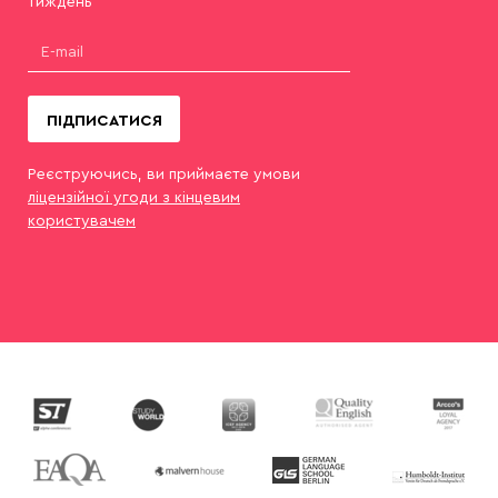
тиждень
ПІДПИСАТИСЯ
Реєструючись, ви приймаєте умови
ліцензійної угоди з кінцевим
користувачем