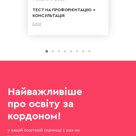
ТЕСТ НА ПРОФОРІЄНТАЦІЮ +
КОНСУЛЬТАЦІЯ
Блог
Детальніше
Найважливіше
про освіту за
кордоном!
у вашій поштовій скриньці 1 раз на