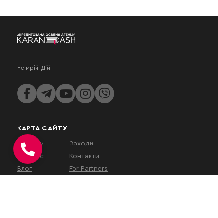
Не мрій. Дій.
КАРТА САЙТУ
Послуги
Заходи
Про нас
Контакти
Блог
For Partners
КОНТАКТИ
вул. Євгена Коновальця, 32Г,