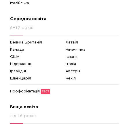
Італійська
Середня освіта
6-17 років
Велика Британія
Латвія
Канада
Німеччина
США
Іспанія
Нідерланди
Італія
Ірландія
Австрія
Швейцарія
Чехія
Профорієнтація
ТЕСТ
Вища освіта
від 16 років