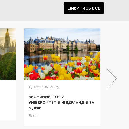
ДИВИТИСЬ ВСЕ
танії є
єю для
ентів.
 своїх
йонних
 еліта.
15 жовтня 2025
23 трав
ВЕСНЯНИЙ ТУР: 7
ЕКСКЛЮ
УНІВЕРСИТЕТІВ НІДЕРЛАНДІВ ЗА
УНІВЕРС
5 ДНІВ
Блог
льніше
Блог
Детальніше