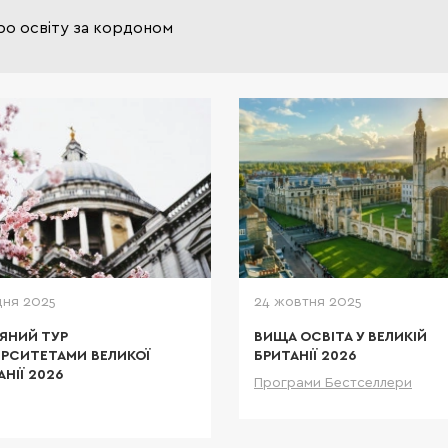
ро освіту за кордоном
Освіта в Великій Бри
еталоном якості і мрі
багатьох іноземних студ
Саме тут воліють навчати
дітей власники мульти міль
корпорацій і світова
дня 2025
24 жовтня 2025
ЯНИЙ ТУР
ВИЩА ОСВІТА У ВЕЛИКІЙ
ЕРСИТЕТАМИ ВЕЛИКОЇ
БРИТАНІЇ 2026
АНІЇ 2026
Програми Бестселлери
Дета
Детальніше