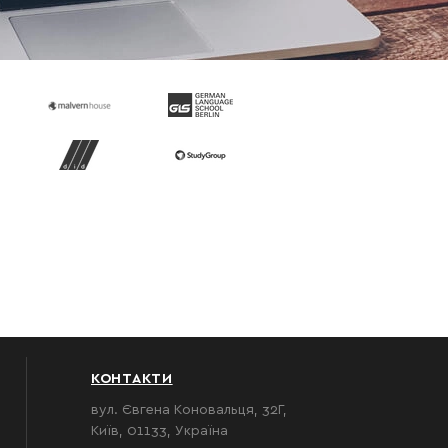
КОНТАКТИ
вул. Євгена Коновальця, 32Г,
Київ, 01133, Україна