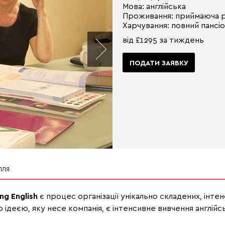
Мова: англійська
Проживання: приймаюча р
Харчування: повний пансі
від £1295 за тиждень
ПОДАТИ ЗАЯВКУ
ЛЛЯ
ng English
є процес організації унікально складених, інтен
 ідеєю, яку несе компанія, є інтенсивне вивчення англійс