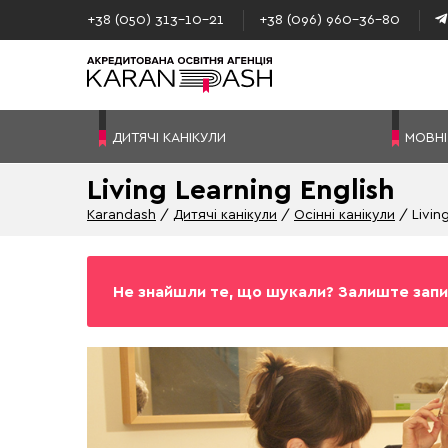
+38 (050) 313–10-21
+38 (096) 960–36-80
ДИТЯЧІ КАНІКУЛИ
МОВНІ
Living Learning English
Karandash
Дитячі канікули
Осінні канікули
Livin
Не знайшли те, що шукали? Залиште запи