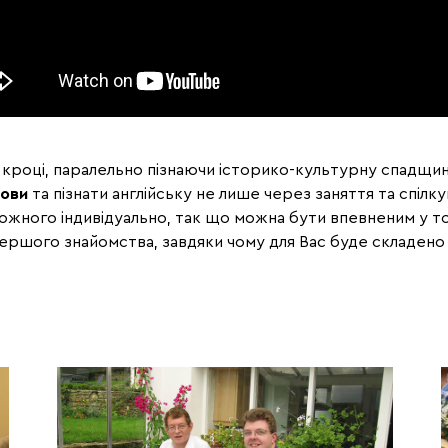
 кроці, паралельно пізнаючи історико-культурну спадщи
мови
та пізнати англійську не лише через заняття та спілк
кожного індивідуально, так що можна бути впевненим у то
 першого знайомства, завдяки чому для Вас буде складено