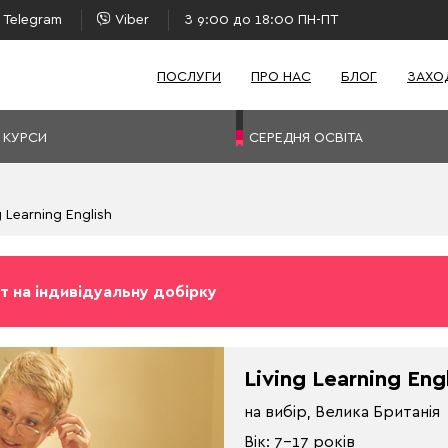
Telegram
Viber
З 9:00 до 18:00 ПН-ПТ
ПОСЛУГИ
ПРО НАС
БЛОГ
ЗАХО
 КУРСИ
СЕРЕДНЯ ОСВІТА
g Learning English
т на індивідуальну добірку
Living Learning Eng
на вибір, Велика Британія
Вік: 7-17 років