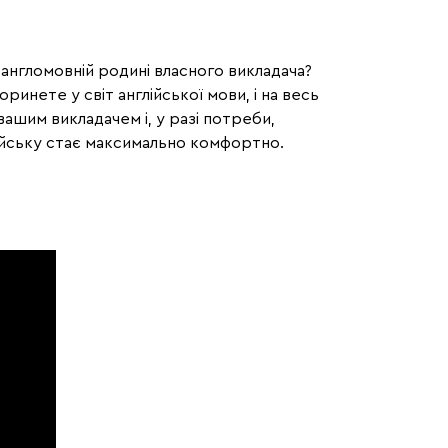
англомовній родині власного викладача?
инете у світ англійської мови, і на весь
ашим викладачем і, у разі потреби,
лійську стає максимально комфортно.