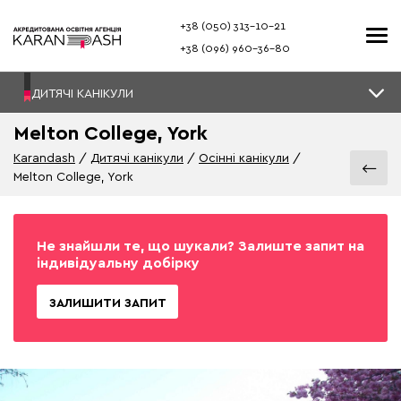
+38 (050) 313–10-21
+38 (096) 960–36-80
ДИТЯЧІ КАНІКУЛИ
Melton College, York
Karandash
Дитячі канікули
Осінні канікули
Melton College, York
Не знайшли те, що шукали? Залиште запит на
індивідуальну добірку
ЗАЛИШИТИ ЗАПИТ