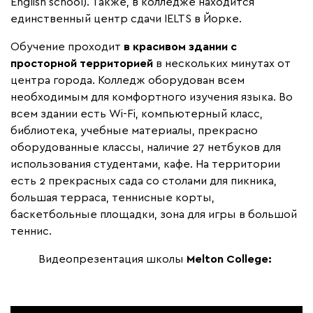
English school). Также, в колледже находится
единственный центр сдачи IELTS в Йорке.
Обучение проходит
в красивом здании с
просторной территорией
в нескольких минутах от
центра города. Колледж оборудован всем
необходимым для комфортного изучения языка. Во
всем здании есть Wi-Fi, компьютерный класс,
библиотека, учебные материалы, прекрасно
оборудованные классы, наличие 27 нетбуков для
использования студентами, кафе. На территории
есть 2 прекрасных сада со столами для пикника,
большая терраса, теннисные корты,
баскетбольные площадки, зона для игры в большой
теннис.
Видеопрезентация школы
Melton
College: