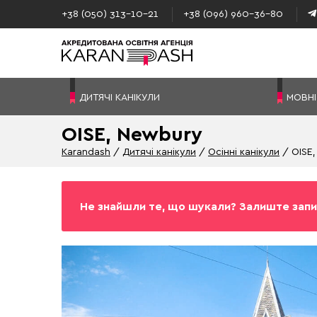
+38 (050) 313–10-21
+38 (096) 960–36-80
ДИТЯЧІ КАНІКУЛИ
МОВНІ
OISE, Newbury
Karandash
Дитячі канікули
Осінні канікули
OISE
Не знайшли те, що шукали? Залиште запи