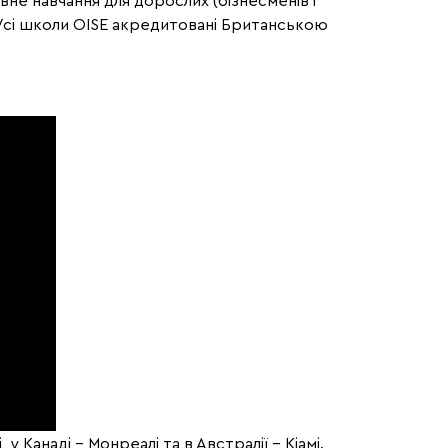
вне навчання для дорослих (бізнесменів і
г. Усі школи OISE акредитовані Британською
у Канаді - Монреалі та в Австралії - Кіамі.