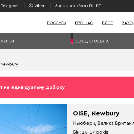
Telegram
Viber
З 9:00 до 18:00 ПН-ПТ
ПОСЛУГИ
ПРО НАС
БЛОГ
ЗАХО
 КУРСИ
СЕРЕДНЯ ОСВІТА
, Newbury
т на індивідуальну добірку
OISE, Newbury
Ньюбери, Велика Британі
Вік: 13-17 років