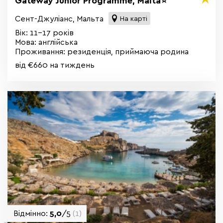
Gateway Junior Programme, Malta⭐
Сент-Джуліанс, Мальта
На карті
Вік: 11-17 років
Мова: англійська
Проживання: резиденція, приймаюча родина
від €660 на тиждень
Відмінно:
5,0
/5
(1)