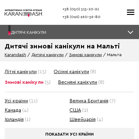
+38 (050) 313–10-21
+38 (096) 960–36-80
ДИТЯЧІ КАНІКУЛИ
Дитячі зимові канікули на Мальті
Karandash
Дитячі канікули
Зимові канікули
Мальта
Літні канікули
(13)
Осінні канікули
(8)
Зимові канікули
(5)
Весняні канікули
(8)
Усі країни
(31)
Велика Британія
(7)
Канада
(4)
США
(2)
Ірландія
(1)
Швейцарія
(4)
ПОКАЗАТИ
УСІ КРАЇНИ