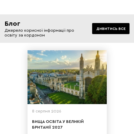
Блог
ДИВИТИСЬ ВСЕ
Джерело корисної інформації про
освіту за кордоном
Освіта в Великій Британії є
еталоном якості і мрією для
багатьох іноземних студентів.
Саме тут воліють навчати своїх
дітей власники мульти мільйонних
корпорацій і світова еліта.
8 серпня 2026
ВИЩА ОСВІТА У ВЕЛИКІЙ
БРИТАНІЇ 2027