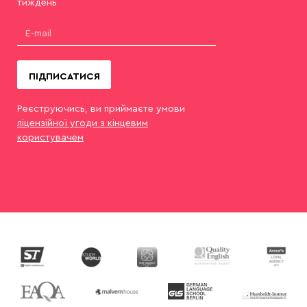
тиждень
ПІДПИСАТИСЯ
Реєструючись, ви приймаєте умови
ліцензійної угоди з кінцевим
користувачем