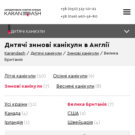
+38 (050) 313–10-21
+38 (096) 960–36-80
ДИТЯЧІ КАНІКУЛИ
Дитячі зимові канікули в Англії
Karandash
Дитячі канікули
Зимові канікули
Велика
Британія
Літні канікули
(50)
Осінні канікули
(9)
Зимові канікули
(7)
Весняні канікули
(8)
Усі країни
(31)
Велика Британія
(7)
Канада
(4)
США
(2)
Ірландія
(1)
Швейцарія
(4)