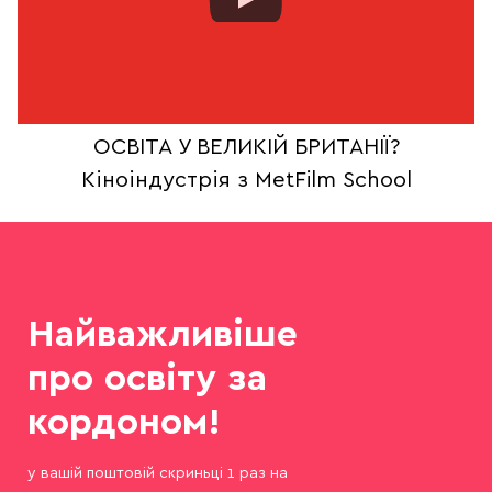
ОСВІТА У ВЕЛИКІЙ БРИТАНІЇ?
Кіноіндустрія з MetFilm School
Найважливіше
про освіту за
кордоном!
у вашій поштовій скриньці 1 раз на