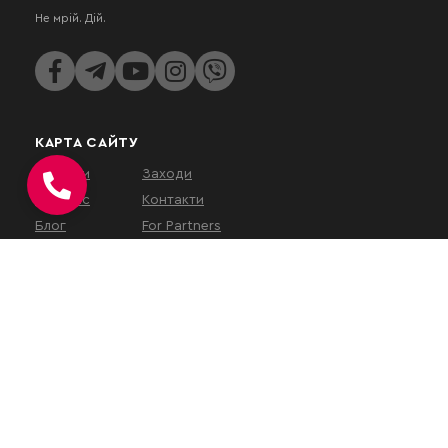
Не мрій. Дій.
КАРТА САЙТУ
Послуги
Заходи
Про нас
Контакти
Блог
For Partners
КОНТАКТИ
вул. Євгена Коновальця, 32Г,
Київ, 01133, Україна
На час військового
стану
наш
офіс працює у
віддаленому режимі
.
Зустрічі проводяться за