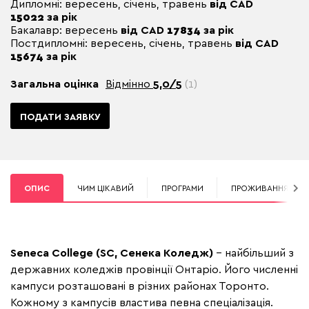
Дипломні: вересень, січень, травень
від CAD
15022
за рік
Бакалавр: вересень
від CAD
17834
за рік
Постдипломні: вересень, січень, травень
від CAD
15674
за рік
Загальна оцінка
Відмінно
5,0/5
(1)
ПОДАТИ ЗАЯВКУ
ОПИС
ЧИМ ЦІКАВИЙ
ПРОГРАМИ
ПРОЖИВАННЯ
Seneca College (SC, Сенека Коледж)
– найбільший з
державних коледжів провінції Онтаріо. Його численні
кампуси розташовані в різних районах Торонто.
Кожному з кампусів властива певна спеціалізація.