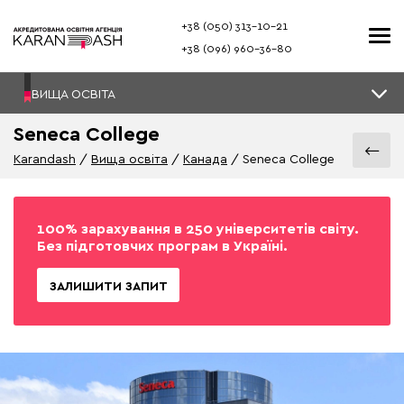
+38 (050) 313–10-21
+38 (096) 960–36-80
ВИЩА ОСВІТА
Seneca College
Karandash
Вища освіта
Канада
Seneca College
100% зарахування в 250 університетів світу.
Без підготовчих програм в Україні.
ЗАЛИШИТИ ЗАПИТ