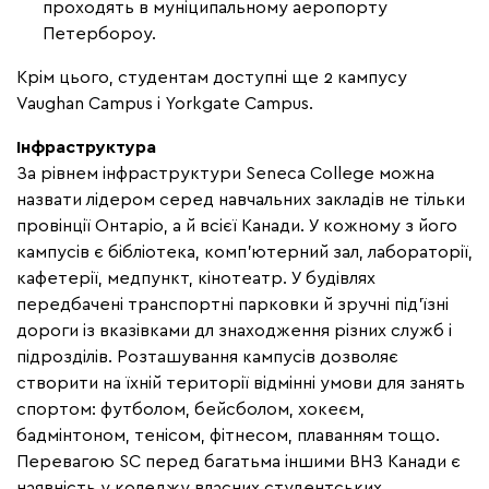
проходять в муніципальному аеропорту
Петербороу.
Крім цього, студентам доступні ще 2 кампусу
Vaughan Campus і Yorkgate Campus.
Інфраструктура
За рівнем інфраструктури Seneca College можна
назвати лідером серед навчальних закладів не тільки
провінції Онтаріо, а й всієї Канади. У кожному з його
кампусів є бібліотека, комп'ютерний зал, лабораторії,
кафетерії, медпункт, кінотеатр. У будівлях
передбачені транспортні парковки й зручні під'їзні
дороги із вказівками дл знаходження різних служб і
підрозділів. Розташування кампусів дозволяє
створити на їхній території відмінні умови для занять
спортом: футболом, бейсболом, хокеєм,
бадмінтоном, тенісом, фітнесом, плаванням тощо.
Перевагою SC перед багатьма іншими ВНЗ Канади є
наявність у коледжу власних студентських