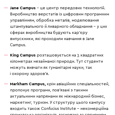
Jane Campus
– це центр
передових технологій
.
Виробництво верстатів із цифровим програмним
управлінням, обробка металів, моделювання
штампувального й ливарного обладнання – у цих
сферах виробництва будують кар'єру
випускники, які проходили навчання в Jane
Campus.
King Campus
розташовується на 3 квадратних
кілометрах незайманої природи. Тут студенти
можуть вивчати як
гуманітарні науки
, так
і
охорону здоров'я
.
Markham Campus
,
крім авіаційних спеціальностей,
пропонує програми, пов'язані з такими
актуальними напрямами як
міжнародний бізнес,
маркетинг, туризм.
У структуру цього кампусу
входить також
Confucius Institute
– некомерційна
громадська організація, заснована за сприянням