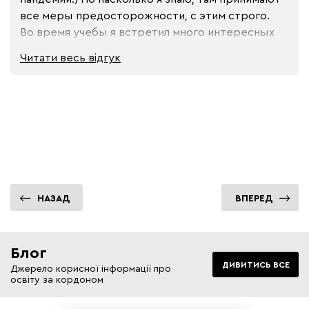
все меры предосторожности, с этим строго. 

Во время учебы я встретил много интересных 
людей с разных стран. Кампус колледжа, как и 
Читати весь
відгук
вся Канада в целом, очень мультинациональный. 
Кстати, это крупнейший кампус Сенеки, в 
который входит недавно построенный Центр 
инноваций и технологий. Так что рекомендую!
НАЗАД
ВПЕРЕД
Блог
ДИВИТИСЬ ВСЕ
Джерело корисної інформації про
освіту за кордоном