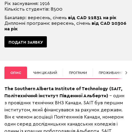
Рік заснування: 1916
Кількість студентів: 8500
Бакалавр: вересень, січень
від CAD 22831 на рік
Дипломні програми: вересень, січень
від CAD 20306
на рік
ПОДАТИ ЗАЯВКУ
ОПИС
ЧИМ ЦІКАВИЙ
ПРОГРАМИ
ПРОЖИВАННЯ
The Southern Alberta Institute of Technology (SAIT,
Політехнічний інститут Південної Альберти)
– один
з провідних технічних ВНЗ Канади. SAIT був першим
інститутом, який фінансувався за рахунок держави.
Він є членом асоціації Політехників Канади, номером
один серед дослідницьких канадських коледжів і
одним із кращих роботодавців Альберти. SAIT