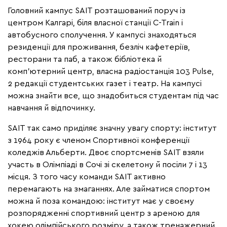
Головний кампус SAIT
розташований поруч із
центром Калгарі, біля власної станції C-Train і
автобусного сполучення. У кампусі знаходяться
резиденції для проживання, безліч кафетеріїв,
ресторани та паб, а також бібліотека й
комп'ютерний центр, власна радіостанція 103 Pulse,
2 редакції студентських газет і театр. На кампусі
можна знайти все, що знадобиться студентам під час
навчання й відпочинку.
SAIT так само приділяє значну увагу спорту: інститут
з 1964 року є членом Спортивної конференції
коледжів Альберти. Двоє спортсменів SAIT взяли
участь в Олімпіаді в Сочі зі скелетону й посіли 7 і 13
місця. З того часу команди SAIT активно
перемагають на змаганнях. Але займатися спортом
можна й поза командою: інститут має у своєму
розпорядженні спортивний центр з ареною для
хокею олімпійського розміру, а також тренажерний