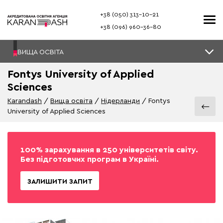
+38 (050) 313–10-21
+38 (096) 960–36-80
ВИЩА ОСВІТА
Fontys University of Applied
Sciences
Karandash
Вища освіта
Нідерланди
Fontys
University of Applied Sciences
100% зарахування в 250 університетів світу.
Без підготовчих програм в Україні.
ЗАЛИШИТИ ЗАПИТ