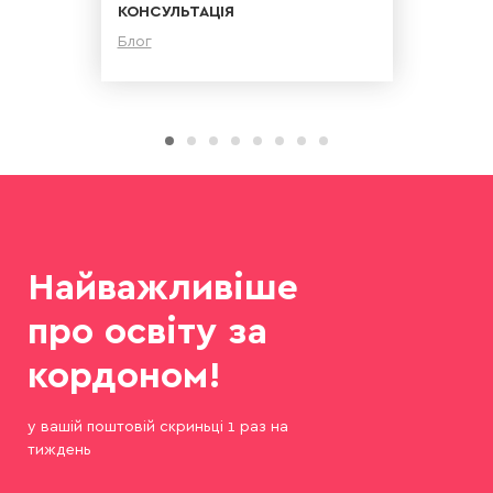
КОНСУЛЬТАЦІЯ
Блог
Детальніше
Найважливіше
про освіту за
кордоном!
у вашій поштовій скриньці 1 раз на
тиждень