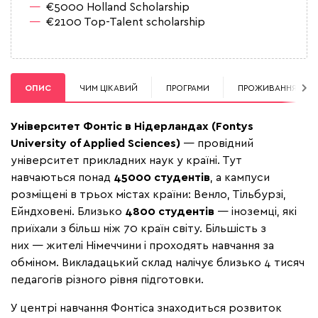
€5000 Holland Scholarship
€2100 Top-Talent scholarship
ОПИС
ЧИМ ЦІКАВИЙ
ПРОГРАМИ
ПРОЖИВАННЯ
Університет Фонтіс в Нідерландах (Fontys
University of Applied Sciences)
—
провідний
університет прикладних наук у країні. Тут
навчаються понад
45000 студентів
, а кампуси
розміщені в трьох містах країни: Венло, Тільбурзі,
Ейндховені. Близько
4800 студентів
—
іноземці, які
приїхали з більш ніж 70 країн світу. Більшість з
них
—
жителі Німеччини і проходять навчання за
обміном. Викладацький склад налічує близько 4 тисяч
педагогів різного рівня підготовки.
У центрі навчання Фонтіса знаходиться розвиток