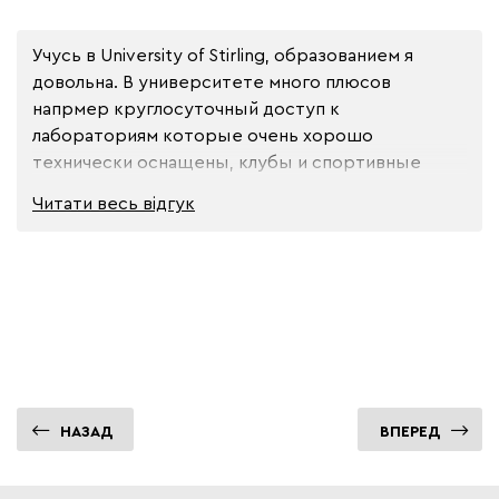
Учусь в University of Stirling, образованием я 
довольна. В университете много плюсов 
напрмер круглосуточный доступ к 
лабораториям которые очень хорошо 
технически оснащены, клубы и спортивные 
клубы. Общежитие хорошее, есть общая 
Читати весь
відгук
комната отдыха ,аптеки, магазины и т.д.
НАЗАД
ВПЕРЕД