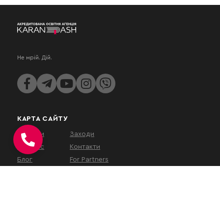
Не мрій. Дій.
КАРТА САЙТУ
Послуги
Заходи
Про нас
Контакти
Блог
For Partners
КОНТАКТИ
вул. Євгена Коновальця, 32Г,
Київ, 01133, Україна