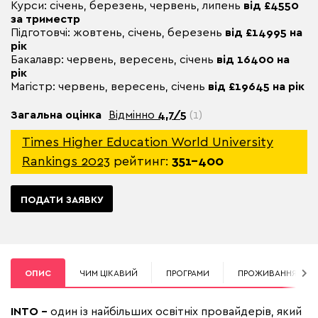
Курси: січень, березень, червень, липень
від £4550
за триместр
Підготовчі: жовтень, січень, березень
від £14995 на
рік
Бакалавр: червень, вересень, січень
від 16400 на
рік
Магістр: червень, вересень, січень
від £19645 на рік
Загальна оцінка
Відмінно
4,7/5
(1)
Times Higher Education World University
Rankings 2023
рейтинг:
351–400
ПОДАТИ ЗАЯВКУ
ОПИС
ЧИМ ЦІКАВИЙ
ПРОГРАМИ
ПРОЖИВАННЯ
INTO –
один із найбільших освітніх провайдерів, який