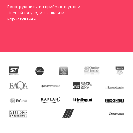
Реєструючись, ви приймаєте умови
ліцензійної угоди з кінцевим
користувачем