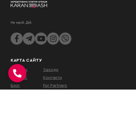
Не мрій. Дій.
КАРТА САЙТУ
Послуги
Заходи
Про нас
Контакти
Блог
For Partners
КОНТАКТИ
вул. Євгена Коновальця, 32Г,
Київ, 01133, Україна
На час військового