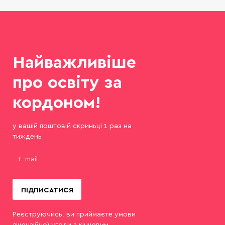
Найважливіше
про освіту за
кордоном!
у вашій поштовій скриньці 1 раз на
тиждень
ПІДПИСАТИСЯ
Реєструючись, ви приймаєте умови
ліцензійної угоди з кінцевим