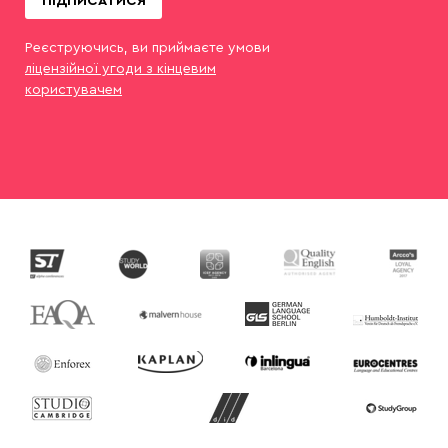
Реєструючись, ви приймаєте умови
ліцензійної угоди з кінцевим
користувачем