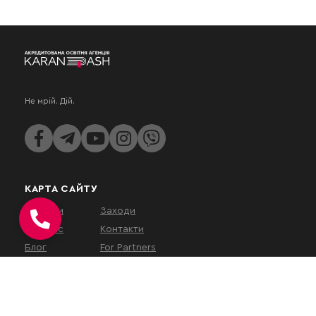
Не мрій. Дій.
КАРТА САЙТУ
Послуги
Заходи
Про нас
Контакти
Блог
For Partners
КОНТАКТИ
вул. Євгена Коновальця, 32Г,