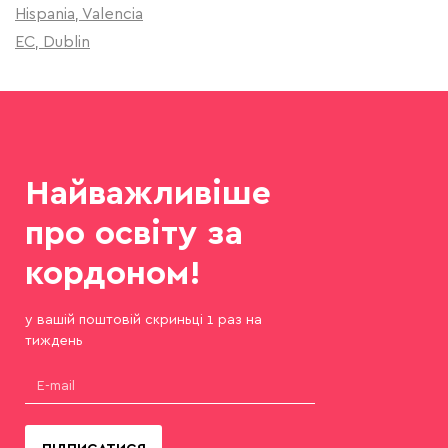
Hispania, Valencia
EC, Dublin
Найважливіше
про освіту за
кордоном!
у вашій поштовій скриньці 1 раз на
тиждень
ПІДПИСАТИСЯ