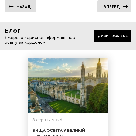
НАЗАД
ВПЕРЕД
Блог
ДИВИТИСЬ ВСЕ
Джерело корисної інформації про
освіту за кордоном
Освіта в Великій Британії є
еталоном якості і мрією для
багатьох іноземних студентів.
Саме тут воліють навчати своїх
дітей власники мульти мільйонних
корпорацій і світова еліта.
8 серпня 2026
ВИЩА ОСВІТА У ВЕЛИКІЙ
БРИТАНІЇ 2027