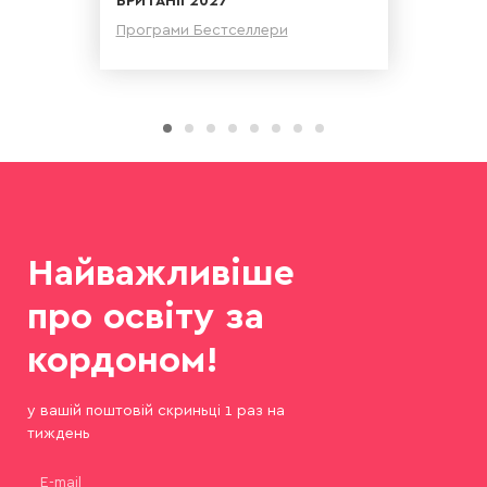
Програми Бестселлери
Детальніше
Найважливіше
про освіту за
кордоном!
у вашій поштовій скриньці 1 раз на
тиждень