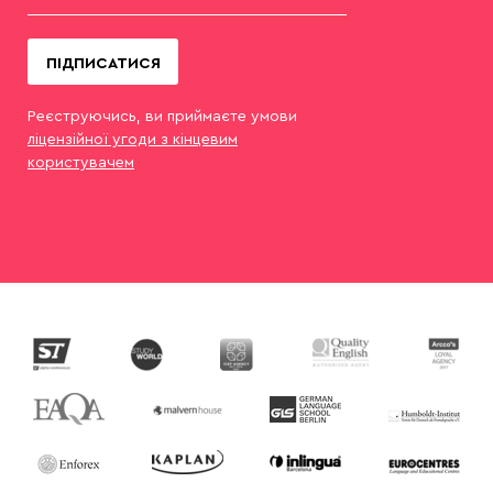
ПІДПИСАТИСЯ
Реєструючись, ви приймаєте умови
ліцензійної угоди з кінцевим
користувачем