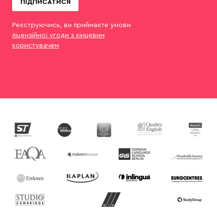
ПІДПИСАТИСЯ
Реєструючись, ви приймаєте умови
ліцензійної угоди з кінцевим
користувачем