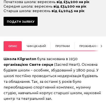
Початкова школа: вересень
від £34200 на рік
Середня школа: вересень
від £34200 на рік
Старша школа: вересень
від £42045 на рік
ПОДАТИ ЗАЯВКУ
ОПИС
ЧИМ ЦІКАВИЙ
ПРОГРАМИ
ПРОЖИВАННЯ
Школа Kilgraston
була заснована в 1930
організацією
Святе серце
(Sacred Heart). Основна
будівля школи – особняк, збудований у 1800 році. У
школі постійно проводиться модернізація будівель
та обладнання. Так, за останні 5 років було
переобладнано спортивний комплекс, музичну
студію, навчальний корпус старшої школи, науковий
центр та театральний зал.