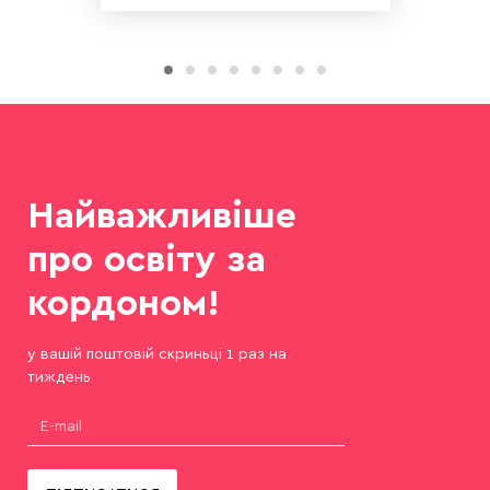
Найважливіше
про освіту за
кордоном!
у вашій поштовій скриньці 1 раз на
тиждень