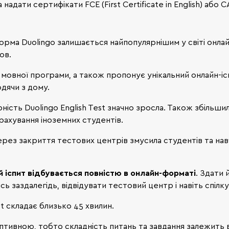
ати сертифікати FCE (First Certificate in English) або CAE
рма Duolingo залишається найпопулярнішим у світі онла
ов.
 мовної програми, а також пропонує унікальний онлайн-іс
одячи з дому.
сть Duolingo English Test значно зросла. Також збільшилас
рахування іноземних студентів.
ерез закриття тестових центрів змусила студентів та навч
й іспит відбувається повністю в онлайн-форматі
. Здати 
сь заздалегідь, відвідувати тестовий центр і навіть спілк
st складає близько 45 хвилин.
птивною, тобто складність питань та завдання залежить в