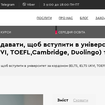
Telegram
Viber
З 9:00 до 18:00 ПН-ПТ
ПОСЛУГИ
ПРО НАС
БЛОГ
ЗАХО
 КУРСИ
СЕРЕДНЯ ОСВІТА
давати, щоб вступити в універс
VI, TOEFL,Cambridge, Duolingo) 
щоб вступити в університет за кордоном (IELTS, IELTS UKVI, TOEF
Зміст
Сховати