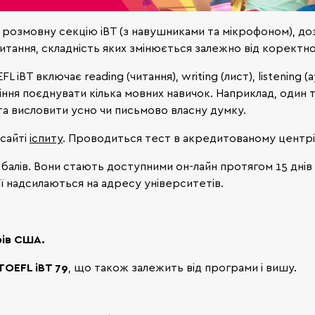
 розмовну секцію iBT (з навушниками та мікрофоном), до
ання, складність яких змінюється залежно від коректнос
iBT включає reading (читання), writing (лист), listening (
іння поєднувати кілька мовних навичок. Наприклад, один т
а висловити усно чи письмово власну думку.
 сайті
іспиту
. Проводиться тест в акредитованому центрі, 
балів. Вони стають доступними он-лайн протягом 15 днів
ї надсилаються на адресу університетів.
рів США.
TOEFL iBT 79
, що також залежить від програми і вишу.