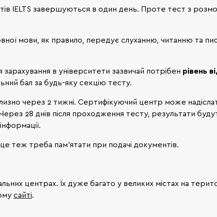
тестів IELTS завершуються в один день. Проте тест з роз
овної мови, як правило, передує слуханню, читанню та пи
ля зарахування в університети зазвичай потрібен
рівень ві
ьний бал за будь-яку секцію тесту.
лизно через 2 тижні. Сертифікуючий центр може надісла
 Через 28 днів після проходження тесту, результати буду
інформації.
 це теж треба пам’ятати при подачі документів.
ьних центрах. Їх дуже багато у великих містах на терито
ному
сайті
.