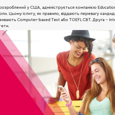
– розроблений у США, адмініструється компанією Educationa
. Цьому іспиту, як правило, віддають перевагу кандидати
азивають Computer-based Test або TOEFL СBT. Друга – In
тети.