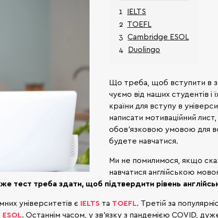
IELTS
TOEFL
Cambridge ESOL
Duolingo
Що треба, щоб вступити в з
чуємо від наших студентів і ї
країни для вступу в універс
написати мотиваційний лист,
обов’язковою умовою для вс
будете навчатися.
Ми не помилимося, якщо скаж
навчатися англійською мовою
 же тест треба здати, щоб підтвердити рівень англійсь
емних університетів є
IELTS
та
TOEFL
. Третій за популярн
 ESOL
. Останнім часом, у зв’язку з пандемією COVID, д