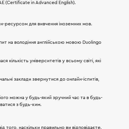
 (Certificate in Advanced English).
йн-ресурсом для вивчення іноземних мов.
пит на володіння англійською мовою Duolingo
я кількість університетів у всьому світі, які
альні заклади звернутися до онлайн-іспитів,
його можна у будь-який зручний час та в будь-
уватися з будь-ким.
ід того, наскільки правильно ви відповідаєте.