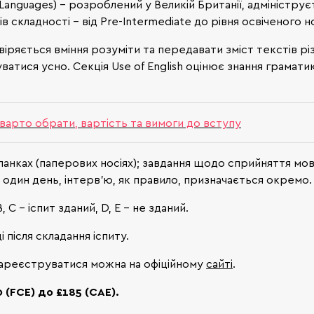
r Languages) - розроблений у Великій Британії, адмініст
ів складності – від Pre-Intermediate до рівня освіченого н
віряється вміння розуміти та передавати зміст текстів рі
лкуватися усно. Секція Use of English оцінює знання грамат
 варто обрати, вартість та вимоги до вступу
анках (паперових носіях); завдання щодо сприйняття мови н
а один день, інтерв'ю, як правило, призначається окремо.
 С – іспит зданий, D, E – не зданий.
після складання іспиту.
 Зареєструватися можна на офіційному
сайті
.
 (FCE) до £185 (CAE).