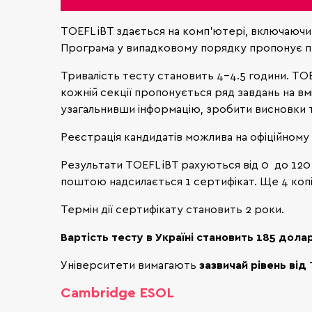
TOEFL iBT здається на комп'ютері, включаючи
Програма у випадковому порядку пропонує пит
Тривалість тесту становить 4-4.5 години. TOEFL 
кожній секції пропонується ряд завдань на вм
узагальнивши інформацію, зробити висновки т
Реєстрація кандидатів можлива на офіційному
Результати TOEFL iBT рахуються від 0 до 120 
поштою надсилається 1 сертифікат. Ще 4 копі
Термін дії сертифікату становить 2 роки.
Вартість тесту в Україні становить 185 дола
Університети вимагають
зазвичай рівень від 
Cambridge ESOL