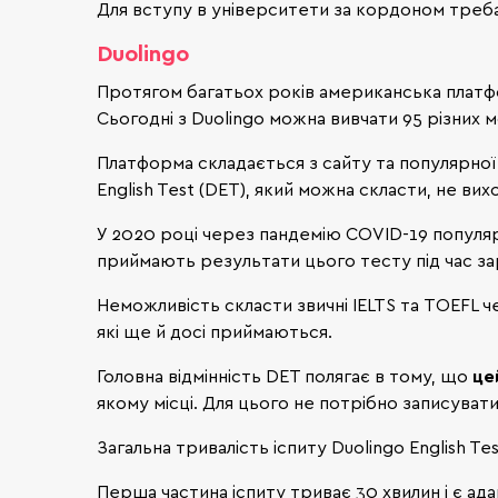
Для вступу в університети за кордоном треба над
Duolingo
Протягом багатьох років американська платфо
Сьогодні з Duolingo можна вивчати 95 різних м
Платформа складається з сайту та популярної
English Test (DET), який можна скласти, не вих
У 2020 році через пандемію COVID-19 популярні
приймають результати цього тесту під час за
Неможливість скласти звичні IELTS та TOEFL ч
які ще й досі приймаються.
Головна відмінність DET полягає в тому, що
це
якому місці. Для цього не потрібно записувати
Загальна тривалість іспиту Duolingo English Te
Перша частина іспиту триває 30 хвилин і є ада