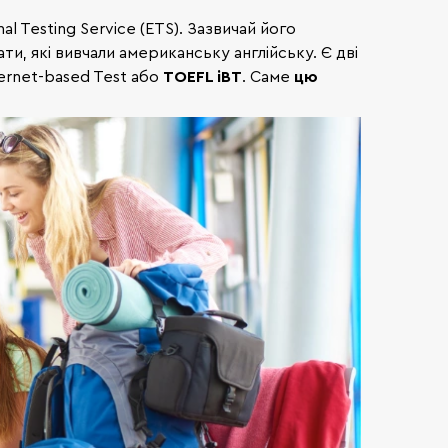
l Testing Service (ETS). Зазвичай його
, які вивчали американську англійську. Є дві
ternet-based Test або
TOEFL iBT
. Саме
цю