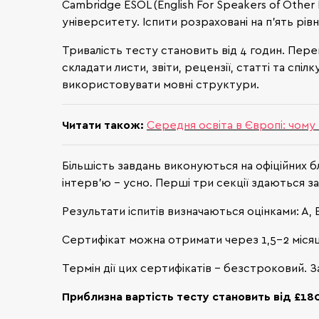
Cambridge ESOL (English For Speakers of Othe
університету. Іспити розраховані на п'ять рівн
Тривалість тесту становить від 4 годин. Пере
складати листи, звіти, рецензії, статті та спі
використовувати мовні структури.
Читати також:
Середня освіта в Європі: чому
Більшість завдань виконуються на офіційних бл
інтерв'ю – усно. Перші три секції здаються з
Результати іспитів визначаються оцінками: А, В,
Сертифікат можна отримати через 1,5-2 місяці 
Термін дії цих сертифікатів - безстроковий.
Приблизна вартість тесту становить від £180