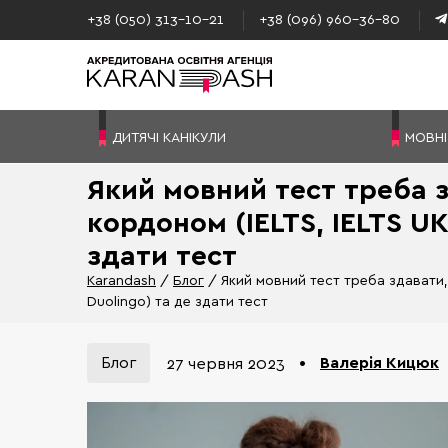
+38 (050) 313–10-21
+38 (096) 960–36-80
ДИТЯЧІ КАНІКУЛИ
МОВНІ
Який мовний тест треба з
кордоном (IELTS, IELTS UK
здати тест
Karandash
Блог
Який мовний тест треба здавати, 
Duolingo) та де здати тест
Блог
•
Валерія Кицюк
27 червня 2023