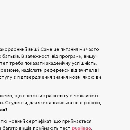
акордонний виш? Саме це питання ми часто
х батьків. В залежності від програми, вишу і
итет треба показати академічну успішність,
 резюме, надіслати референси від вчителів і
тупу є підтвердження знання мови, якою ви
емо, що в кожній країні світу є можливість
. Студенти, для яких англійська не є рідною,
кої?
істю мовний сертифікат, що приймається
уже багато вишів приймають тест
Duolingo
.