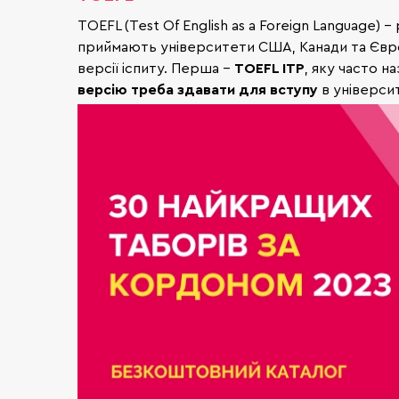
TOEFL (Test Of English as a Foreign Language) 
приймають університети США, Канади та Європи
версії іспиту. Перша –
TOEFL ITP
, яку часто н
версію треба здавати для вступу
в універси