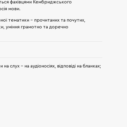
рується фахівцями Кембриджського
осія мови.
зної тематики – прочитаних та почутих,
ики, уміння грамотно та доречно
а слух – на аудіоносіях, відповіді на бланках;