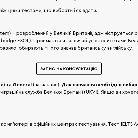
між цими тестами, що вибрати і як здати.
stem) – розроблений у Великій Британії, адмініструється орган
mbridge ESOL). Приймається зазвичай університетами Велико
равило, обирають ті, хто вивчав британську англійську.
ЗАПИС НА КОНСУЛЬТАЦІЮ
ий) та
General
(загальний).
Для навчання необхідно вибир
мміграційна служба Великої Британії (UKVI). Якщо ви хочет
 комп’ютері в офіційних центрах тестування. Тест IELTS