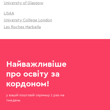
University of Glasgow
LISAA
University College London
Les Roches Marbella
Найважливіше
про освіту за
кордоном!
у вашій поштовій скриньці 1 раз на
тиждень