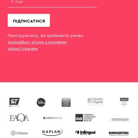
ПІДПИСАТИСЯ
Реєструючись, ви приймаєте умови
ліцензійної угоди з кінцевим
користувачем