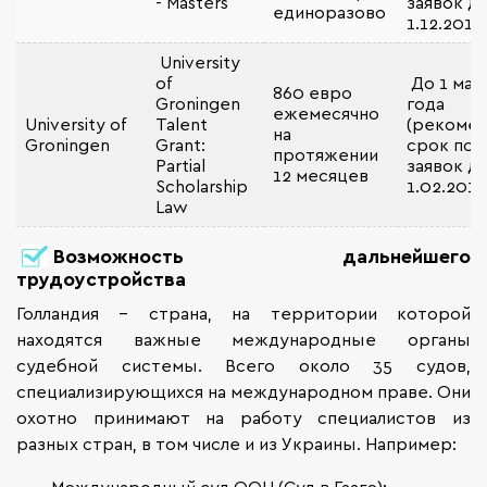
- Masters
заявок д
единоразово
1.12.2016!
University
of
До 1 мая
860 евро
Groningen
года
ежемесячно
University of
Talent
(рекоме
на
Groningen
Grant:
срок под
протяжении
Partial
заявок д
12 месяцев
Scholarship
1.02.2017
Law
Возможность дальнейшего
трудоустройства
Голландия - страна, на территории которой
находятся важные международные органы
судебной системы. Всего около 35 судов,
специализирующихся на международном праве. Они
охотно принимают на работу специалистов из
разных стран, в том числе и из Украины. Например:
Международный суд ООН (Суд в Гааге);