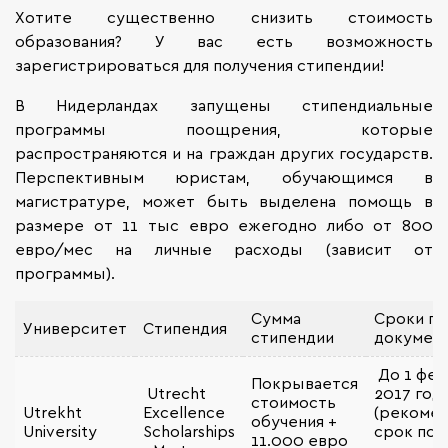
Хотите существенно снизить стоимость
образования? У вас есть возможность
зарегистрироваться для получения стипендии!
В Нидерландах запущены стипендиальные
программы поощрения, которые
распространяются и на граждан других государств.
Перспективным юристам, обучающимся в
магистратуре, может быть выделена помощь в
размере от 11 тыс евро ежегодно либо от 800
евро/мес на личные расходы (зависит от
программы).
Сумма
Сроки по
Университет
Стипендия
стипендии
докумен
До 1 фев
Покрывается
Utrecht
2017 год
стоимость
Utrekht
Excellence
(рекоме
обучения +
University
Scholarships
срок под
11.000 евро