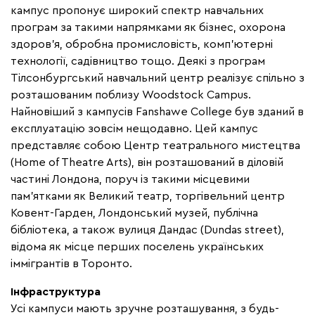
кампус пропонує широкий спектр навчальних
програм за такими напрямками як бізнес, охорона
здоров'я, обробна промисловість, комп'ютерні
технології, садівництво тощо. Деякі з програм
Тілсонбургський навчальний центр реалізує спільно з
розташованим поблизу Woodstock Campus.
Найновіший з кампусів Fanshawe College
був зданий в
експлуатацію зовсім нещодавно. Цей кампус
представляє собою Центр театрального мистецтва
(Home of Theatre Arts), він розташований в діловій
частині Лондона, поруч із такими місцевими
пам'ятками як Великий театр, торгівельний центр
Ковент-Гарден, Лондонський музей, публічна
бібліотека, а також вулиця Дандас (Dundas street),
відома як місце перших поселень українських
іммігрантів в Торонто.
Інфраструктура
Усі кампуси мають зручне розташування, з будь-