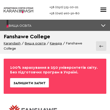
+38 (050) 313–10-21
+38 (096) 960–36-80
ВИЩА ОСВІТА
Fanshawe College
Karandash
Вища освіта
Канада
Fanshawe
College
100% зарахування в 250 університетів світу.
Без підготовчих програм в Україні.
ЗАЛИШИТИ ЗАПИТ