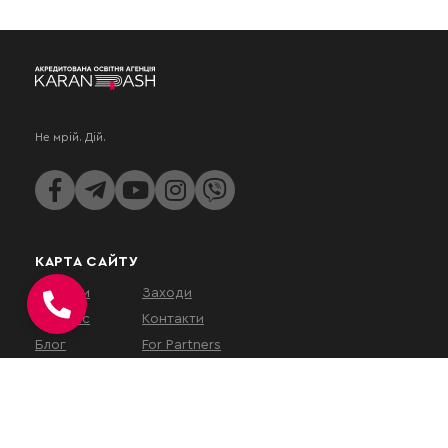
Не мрій. Дій.
КАРТА САЙТУ
Послуги
Заходи
Про нас
Контакти
Блог
For Partners
КОНТАКТИ
вул. Євгена Коновальця, 32Г,