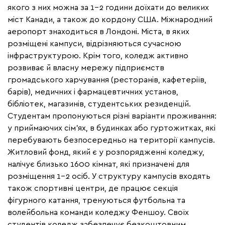
якого з них можна за 1-2 години доїхати до великих
міст Канади, а також до кордону США. Міжнародний
аеропорт знаходиться в Лондоні. Міста, в яких
розміщені кампуси, відрізняються
сучасною
інфраструктурою
. Крім того, коледж активно
розвиває й власну мережу підприємств
громадського харчування (ресторанів, кафетеріїв,
барів), медичних і фармацевтичних установ,
бібліотек, магазинів, студентських резиденцій.
Студентам пропонуються різні варіанти проживання:
у приймаючих сім'ях, в будинках або гуртожитках, які
перебувають безпосередньо на території кампусів.
Житловий фонд, який є у розпорядженні коледжу,
налічує близько 1600 кімнат, які призначені для
розміщення 1-2 осіб. У структуру кампусів входять
також спортивні центри, де працює секція
фігурного катання, тренуються футбольна та
волейбольна команди коледжу Феншоу. Своїх
студентів коледж забезпечує безкоштовним