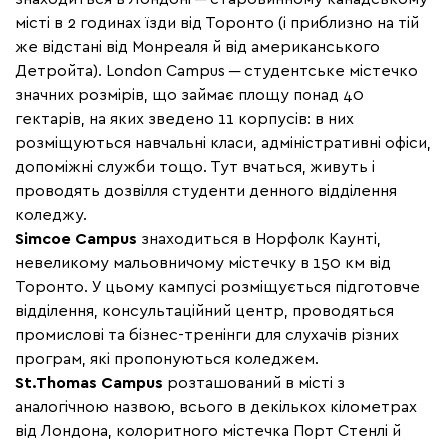
місті в 2 годинах їзди від Торонто (і приблизно на тій
же відстані від Монреаля й від американського
Детройта).
London Campus
─ студентське містечко
значних розмірів, що займає площу понад 40
гектарів, на яких зведено 11 корпусів: в них
розміщуються навчальні класи, адміністративні офіси,
допоміжні служби тощо. Тут вчаться, живуть і
проводять дозвілля студенти денного відділення
коледжу.
Simcoe Campus
знаходиться в Норфолк Каунті,
невеликому мальовничому містечку в 150 км від
Торонто. У цьому кампусі розміщується підготовче
відділення, консультаційний центр, проводяться
промислові та бізнес-тренінги для слухачів різних
програм, які пропонуються коледжем.
St.Thomas Campus
розташований в місті з
аналогічною назвою, всього в декількох кілометрах
від Лондона, колоритного містечка Порт Стенлі й