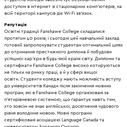
доступом в інтернет зі стаціонарних комп'ютерів, на
всій території кампусів діє Wi-Fi зв'язок.
Репутація
Освітні традиції Fanshawe College складалися
протягом 40 років, і сьогодні цей навчальний заклад
готовий запропонувати студентам оптимальний шлях
до отримання престижного диплома й побудови
успішної кар'єри в будь-якій країні світу. Дипломи та
сертифікати Fanshawe College високо котируються
не тільки на ринку праці, а й у сфері вищої
освіти.
Студенти коледжу мають можливість вступу
до університетів Канади після закінчення мовних
програм, які в Fanshawe College організовані за
п'ятирівневою системою
, що гарантує навіть тим,
хто зовсім не знає англійської, досягнення чудового
рівня володіння мовою. Мовні програми
сертифіковані асоціацією Language Canada та
університетом Західного Онтаріо.