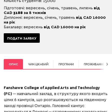
Кількість студентів: 15000
Підготовчі: вересень, січень, травень, липень
від
CAD
3188
за 8 тижнів
Дипломні: вересень, січень, травень
від CAD 16000
на рік
Бакалавр:
вересень
від CAD 16000 на рік
ПОДАТИ ЗАЯВКУ
ОПИС
ЧИМ ЦІКАВИЙ
ПРОГРАМИ
ПРОЖИВАННЯ
Fanshawe College of Applied Arts and Technology
(FC)
─ навчальний заклад, в структуру якого входить
цілих 6 кампусів, що розташовуються на південному
заході провінції Онтаріо. Головний кампус
знаходиться в Лондоні ─ старовинному канадському