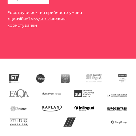
Реєструючись, ви приймаєте умови
ліцензійної угоди з кінцевим
користувачем