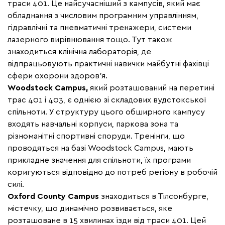
траси 401. Це найсучасніший з кампусів, який має
обладнання з числовим програмним управлінням,
гідравлічні та пневматичні тренажери, системи
лазерного вирівнювання тощо. Тут також
знаходиться клінічна лабораторія, де
відпрацьовують практичні навички майбутні фахівці
сфери охорони здоров'я.
Woodstock Campus
,
який розташований на перетині
трас 401 і 403, є однією зі складових вудстокської
спільноти. У структуру цього обширного кампусу
входять навчальні корпуси, паркова зона та
різноманітні спортивні споруди. Тренінги, що
проводяться на базі Woodstock Campus, мають
прикладне значення для спільноти, їх програми
коригуються відповідно до потреб регіону в робочій
силі.
Oxford County Campus
знаходиться в Тілсонбурге,
містечку, що динамічно розвивається, яке
розташоване в 15 хвилинах їзди від траси 401. Цей