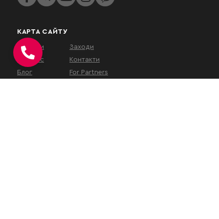
КАРТА САЙТУ
Послуги
Заходи
Про нас
Контакти
Блог
For Partners
КОНТАКТИ
вул. Євгена Коновальця, 32Г,
Київ, 01133, Україна
На час військового
стану
наш
офіс працює у
віддаленому режимі
.
Зустрічі проводяться за
попереднім записом або
онлайн.