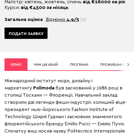
Магістр: квітень, жовтень, січень
від €28000 на рік
Курси:
від €4500 за місяць
Загальна оцінка
Відмінно
4,9/5
(2)
ПОДАТИ ЗАЯВКУ
ОПИС
ЧИМ ЦІКАВИЙ
ПРОГРАМИ
ПРОЖИВАННЯ
Міжнародний інститут моди, дизайну і
маркетингу
Polimoda
був заснований у 1986 році в
столиці Тоскани — Флоренції. Навчальний заклад
створили дві легенди фешн-індустрії: колишній віце-
президент нью-йоркського Fashion Institute of
Technology Ширлі Гудман і засновник знаменитого
флорентійського бренду Emilio Pucci — Еміліо Пуччі.
Спочатку виш носив назву Politecnico Internazionale