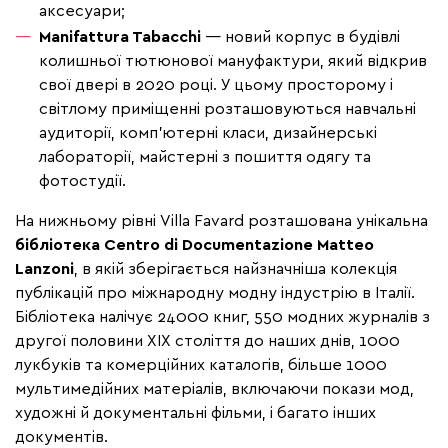
аксесуари;
Manifattura Tabacchi
— новий корпус в будівлі
колишньої тютюнової мануфактури, який відкрив
свої двері в 2020 році. У цьому просторому і
світлому приміщенні розташовуються навчальні
аудиторії, комп'ютерні класи, дизайнерські
лабораторії, майстерні з пошиття одягу та
фотостудії.
На нижньому рівні Villa Favard розташована унікальна
бібліотека Centro di Documentazione Matteo
Lanzoni
, в якій зберігається найзначніша колекція
публікацій про міжнародну модну індустрію в Італії.
Бібліотека налічує 24000 книг, 550 модних журналів з
другої половини XIX століття до наших днів, 1000
лукбуків та комерційних каталогів, більше 1000
мультимедійних матеріалів, включаючи покази мод,
художні й документальні фільми, і багато інших
документів.