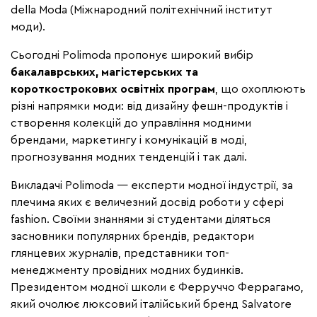
della Moda (Міжнародний політехнічний інститут
моди).
Сьогодні Polimoda пропонує широкий вибір
бакалаврських, магістерських та
короткострокових освітніх програм
, що охоплюють
різні напрямки моди: від дизайну фешн-продуктів і
створення колекцій до управління модними
брендами, маркетингу і комунікацій в моді,
прогнозування модних тенденцій і так далі.
Викладачі Polimoda — експерти модної індустрії, за
плечима яких є величезний досвід роботи у сфері
fashion. Своїми знаннями зі студентами діляться
засновники популярних брендів, редактори
глянцевих журналів, представники топ-
менеджменту провідних модних будинків.
Президентом модної школи є Ферруччо Феррагамо,
який очолює люксовий італійський бренд Salvatore