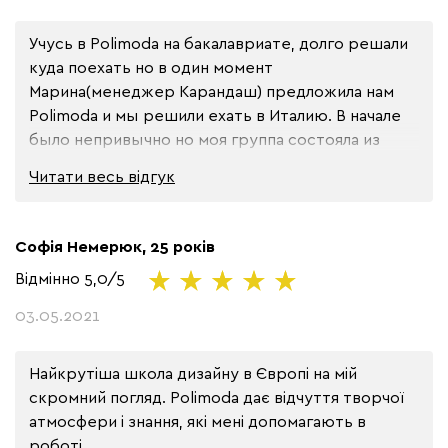
Учусь в Polimoda на бакалавриате, долго решали 
куда поехать но в один момент 
Марина(менеджер Карандаш) предложила нам 
Polimoda и мы решили ехать в Италию. В начале 
было непривычно но моя группа состояла из 
очень приветливых ребят которые помогли мне 
Читати весь
відгук
освоиться, а преподаватели готовы ответить на 
любой вопрос или помочь с проектом. Мне очень 
нравится обстановка в которой тебя не 
Софія Немерюк, 25 років
ограничивают, а наооборот поддталкивают к 
Відмінно
5,0/5
творчеству и созданию своего стиля
03.05.2021
Найкрутіша школа дизайну в Європі на мій 
скромний погляд. Polimoda дає відчуття творчої 
атмосфери і знання, які мені допомагають в 
роботі.