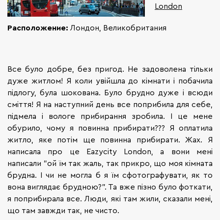
London
Расположение:
Лондон, Великобритания
Все було добре, без пригод. Не задоволена тільки
дуже житлом! Я коли увійшла до кімнати і побачила
підлогу, була шокована. Було брудно дуже і всюди
сміття! Я на наступний день все поприбила для себе,
підмела і вологе прибирання зробила. І це мене
обурило, чому я повинна прибирати??? Я оплатила
житло, яке потім ще повинна прибирати. Жах. Я
написала про це Eazycity London, а вони мені
написали "ой їм так жаль, так прикро, що моя кімната
брудна. І чи не могла б я їм сфотографувати, як то
вона виглядає брудною?". Та вже пізно було фоткати,
я поприбирала все. Люди, які там жили, сказали мені,
що там завжди так, не чисто.