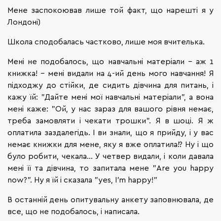
Мене заспокоював лише той факт, що нарешті я у
Лондоні)
Школа сподобалась частково, лише моя вчителька.
Мені не подобалось, що навчальні матеріали – аж 1
книжка! – мені видали на 4-ий день мого навчання! Я
підходжу до стійки, де сидить дівчина для питань, і
кажу їй: "Дайте мені мої навчальні матеріали", а вона
мені каже: "Ой, у нас зараз для вашого рівня немає,
треба замовляти і чекати трошки". Я в шоці. Я ж
оплатила заздалегідь. І ви знали, що я прийду, і у вас
немає книжки для мене, яку я вже оплатила!? Ну і що
було робити, чекала... У четвер видали, і коли давала
мені її та дівчина, то запитала мене "Are you happy
now?". Ну я їй і сказала "yes, I'm happy!"
В останній день опитувальну анкету заповнювала, де
все, що не подобалось, і написала.