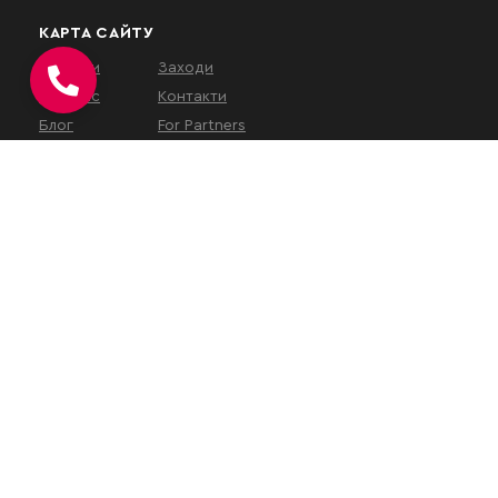
КАРТА САЙТУ
Послуги
Заходи
Про нас
Контакти
Блог
For Partners
КОНТАКТИ
вул. Євгена Коновальця, 32Г,
Київ, 01133, Україна
На час військового
стану
наш
офіс працює у
віддаленому режимі
.
Зустрічі проводяться за
попереднім записом або
онлайн.
+38 (050) 313-10-21
+38 (096) 960-36-80