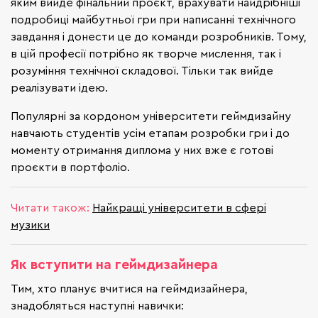
яким вийде фінальний проєкт, врахувати найдрібніші
подробиці майбутньої гри при написанні технічного
завдання і донести це до команди розробників. Тому,
в цій професії потрібно як творче мислення, так і
розуміння технічної складової. Тільки так вийде
реалізувати ідею.
Популярні за кордоном університети геймдизайну
навчають студентів усім етапам розробки гри і до
моменту отримання диплома у них вже є готові
проєкти в портфоліо.
Читати також:
Найкращі університети в сфері
музики
Як вступити на геймдизайнера
Тим, хто планує вчитися на геймдизайнера,
знадобляться наступні навички: