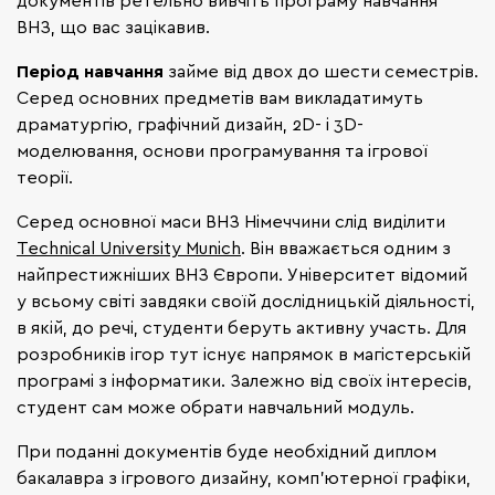
документів ретельно вивчіть програму навчання
ВНЗ, що вас зацікавив.
Період навчання
займе від двох до шести семестрів.
Серед основних предметів вам викладатимуть
драматургію, графічний дизайн, 2D- і 3D-
моделювання, основи програмування та ігрової
теорії.
Серед основної маси ВНЗ Німеччини слід виділити
Technical University Munich
. Він вважається одним з
найпрестижніших ВНЗ Європи. Університет відомий
у всьому світі завдяки своїй дослідницькій діяльності,
в якій, до речі, студенти беруть активну участь. Для
розробників ігор тут існує напрямок в магістерській
програмі з інформатики. Залежно від своїх інтересів,
студент сам може обрати навчальний модуль.
При поданні документів буде необхідний диплом
бакалавра з ігрового дизайну, комп'ютерної графіки,