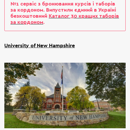
№1 сервіс з бронювання курсів і таборів
за кордоном. Випустили єдиний в Україні
безкоштовний
Каталог 30 кращих таборів
за кордоном
.
University of New Hampshire