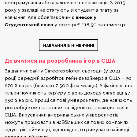
програмування або аналогічної спеціалізації. З 2013
року у закладі не стягують зі студентів плату за
навчання. Але обов'язковим є
внесок у
Студентський союз
у розмірі € 118,50 за семестр.
НАВЧАННЯ В НІМЕЧЧИНІ
Де вчитися на розробника ігор в США
За даними сайту
Сareerexplorer
, сьогодні (у 2021
році) середній заробіток гейм-дизайнера в США - 90
270 $ на рік (близько 7 500 $ на місяць). У фахівців, що
тільки починають кар'єру рівень доходу сягає від 47
350 $ на рік. Кращі світові університети, де навчають
розробці комп'ютерних та відеоігор, знаходяться в
США. Випускники американських університетів
можуть працювати в найбільших світових компаніях
індустрії геймингу і, відповідно, отримувати найвищі
доходи в цій галузі.