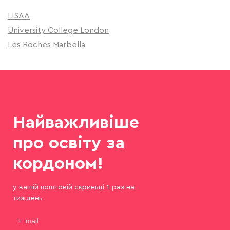
LISAA
University College London
Les Roches Marbella
Найважливіше
про освіту за
кордоном!
у вашій поштовій скриньці 1 раз на
тиждень