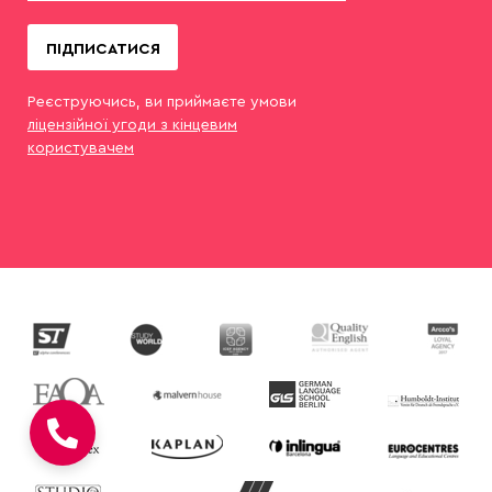
ПІДПИСАТИСЯ
Реєструючись, ви приймаєте умови
ліцензійної угоди з кінцевим
користувачем