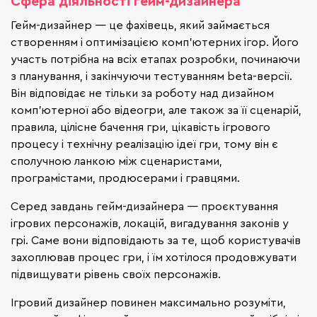
Сфера діяльності гейм-дизайнера
Гейм-дизайнер — це фахівець, який займається
створенням і оптимізацією комп'ютерних ігор. Його
участь потрібна на всіх етапах розробки, починаючи
з планування, і закінчуючи тестуванням beta-версії.
Він відповідає не тільки за роботу над дизайном
комп'ютерної або відеогри, але також за її сценарій,
правила, цілісне бачення гри, цікавість ігрового
процесу і технічну реалізацію ідеї гри, тому він є
сполучною ланкою між сценаристами,
програмістами, продюсерами і гравцями.
Серед завдань гейм-дизайнера — проєктування
ігрових персонажів, локацій, вигадування законів у
грі. Саме вони відповідають за те, щоб користувачів
захоплював процес гри, і їм хотілося продовжувати
підвищувати рівень своїх персонажів.
Ігровий дизайнер повинен максимально розуміти,