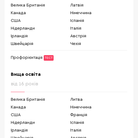
Велика Британія
Латвія
Канада
Німеччина
США
Іспанія
Нідерланди
Італія
Ірландія
Австрія
Швейцарія
Чехія
Профорієнтація
ТЕСТ
Вища освіта
від 16 років
Велика Британія
Литва
Канада
Німеччина
США
Франція
Нідерланди
Іспанія
Ірландія
Італія
Швейцарія
Австрія