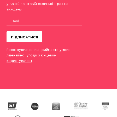
у вашій поштовій скриньці 1 раз на
тиждень
ПІДПИСАТИСЯ
Реєструючись, ви приймаєте умови
ліцензійної угоди з кінцевим
користувачем