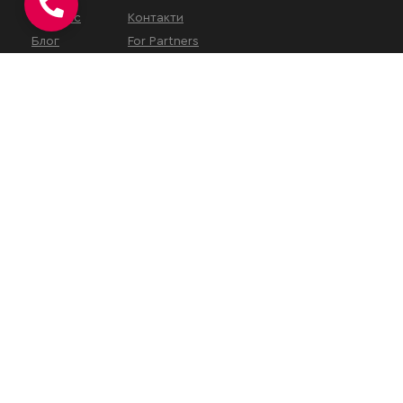
Про нас
Контакти
Блог
For Partners
КОНТАКТИ
вул. Євгена Коновальця, 32Г,
Київ, 01133, Україна
На час військового
стану
наш
офіс працює у
віддаленому режимі
.
Зустрічі проводяться за
попереднім записом або
онлайн.
+38 (050) 313-10-21
+38 (096) 960-36-80
office@karandash.ua