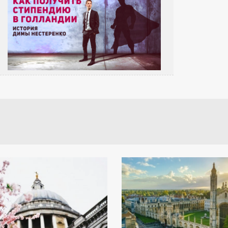
Освіта в Великій Бри
еталоном якості і мрі
багатьох іноземних студ
Саме тут воліють навчати