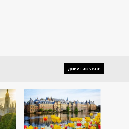
ДИВИТИСЬ ВСЕ
танії є
єю для
ентів.
 своїх