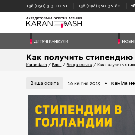
+38 (050) 313–10-21
+38 (096) 960–36-80
ДИТЯЧІ КАНІКУЛИ
МОВНІ
Как получить стипендию
Karandash
Блог
Вища освіта
Как получить сти
Вища освіта
•
Каміла Н
16 квітня 2019