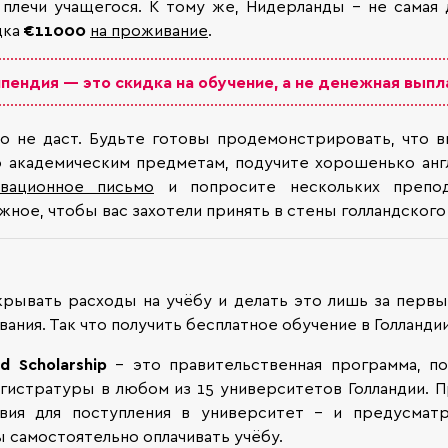
 плечи учащегося. К тому же, Нидерланды – не самая 
дка
€11000
на проживание
.
пендия — это скидка на обучение, а не денежная выпл
то не даст. Будьте готовы продемонстрировать, что 
о академическим предметам, подучите хорошенько анг
вационное письмо
и попросите нескольких препод
ожное, чтобы вас захотели принять в стены голландског
рывать расходы на учёбу и делать это лишь за первы
ния. Так что получить бесплатное обучение в Голланди
and
Scholarship
– это правительственная программа, п
агистратуры в любом из 15 университетов Голландии. 
овия для поступления в университет – и предусмат
 самостоятельно оплачивать учёбу.