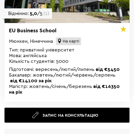
Відмінно:
5,0
/5
(1)
EU Business School
Мюнхен, Німеччина
На карті
Тип: приватний університет
Мова: англійська
Кількість студентів: 5000
Підготовчі: вересень/лютий/липень
від €5450
Бакалавр: жовтень/лютий/червень/серпень
в
ід €14100 за рік
Магістр: жовтень/січень/березень
від €16350
на рік
ЗАПИС НА КОНСУЛЬТАЦІЮ