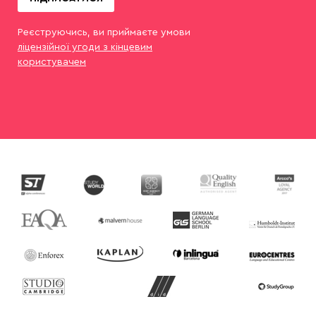
Реєструючись, ви приймаєте умови
ліцензійної угоди з кінцевим
користувачем