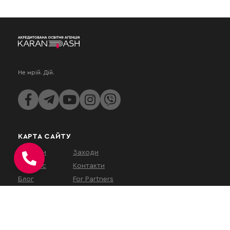
Не мрій. Дій.
КАРТА САЙТУ
Послуги
Заходи
Про нас
Контакти
Блог
For Partners
КОНТАКТИ
вул. Євгена Коновальця, 32Г,