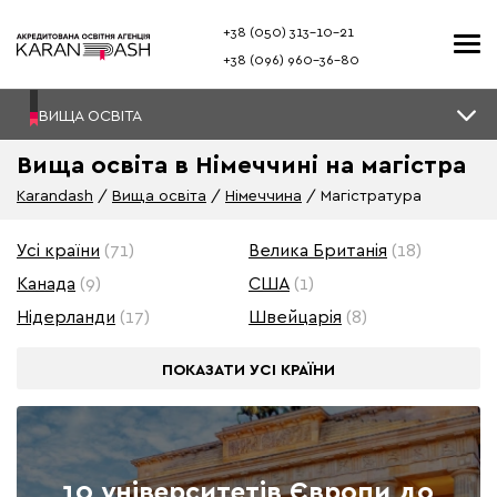
+38 (050) 313–10-21
+38 (096) 960–36-80
ВИЩА ОСВІТА
Вища освіта в Німеччині на магістра
Karandash
Вища освіта
Німеччина
Магістратура
Усі країни
(71)
Велика Британія
(18)
Канада
(9)
США
(1)
Нідерланди
(17)
Швейцарія
(8)
ПОКАЗАТИ
УСІ КРАЇНИ
10 університетів Європи до