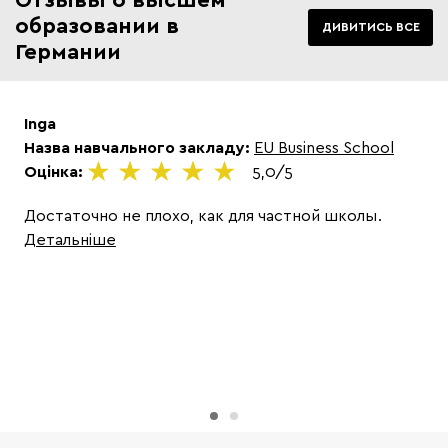
образовании в
ДИВИТИСЬ ВСЕ
Германии
Inga
А
Назва навчального закладу:
EU Business School
Н
Оцінка:
5,0/5
Un
О
Достаточно не плохо, как для частной школы.
Детальніше
Х
к
у
о
б
Д