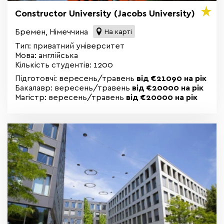
Constructor University (Jacobs University)
Бремен, Німеччина
На карті
Тип: приватний університет
Мова: англійська
Кількість студентів: 1200
Підготовчі: вересень/травень
в
ід €21090 на рік
Бакалавр: вересень/травень
від
€20000 на рік
Магістр: вересень/травень
від €20000 на рік