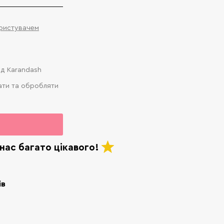
ористувачем
ід Karandash
ати та обробляти
нас багато цікавого!
ів