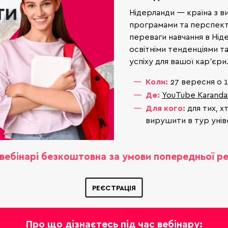
Нідерланди — країна з в
програмами та перспект
переваги навчання в Нід
освітніми тенденціями 
успіху для вашої кар’єри
Коли:
27 вересня о 
Де:
YouTube Karanda
Для кого:
для тих, х
вирушити в тур унів
 вебінарі безкоштовна за умови попередньої ре
РЕЄСТРАЦІЯ
Про що дізнаєтесь під час вебінару: