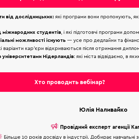
ти від дослідницьких:
які програми вони пропонують, які
д міжнародних студентів
, і які підготовчі програми доп
іальні можливості існують
— усе про дедлайни та фінанс
кі варіанти кар’єри відкриваються після отримання диплом
р університетами Нідерландів
: які міста відвідаємо, в 
Хто проводить вебінар?
Юлія Наливайко
Провідний експерт агенції Ka
Більше 10 років досвіду в індустрії. Добирає навчальні