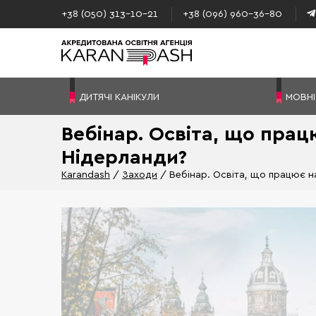
+38 (050) 313–10-21
+38 (096) 960–36-80
ДИТЯЧІ КАНІКУЛИ
МОВНІ
Вебінар. Освіта, що пра
Нідерланди?
Karandash
Заходи
Вебінар. Освіта, що працює 