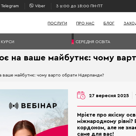
Telegram
Viber
З 9:00 до 18:00 ПН-ПТ
ПОСЛУГИ
ПРО НАС
БЛОГ
ЗАХО
 КУРСИ
СЕРЕДНЯ ОСВІТА
цює на ваше майбутнє: чому вар
на ваше майбутнє: чому варто обрати Нідерланди?
27 вересня 2025
Мрієте про якісну осв
міжнародному рівні? 
кордоном, але не зна
саме для вас!