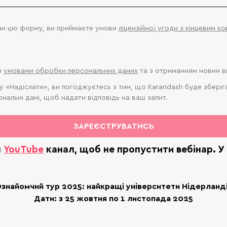
и цю форму, ви приймаєте умови
ліцензійної угоди з кінцевим к
з
умовами обробки персональних даних
та з отриманням новин в
 «Надіслати», ви погоджуєтесь з тим, що Karandash буде зберіг
ональні дані, щоб надати відповідь на ваш запит.
ЗАРЕЄСТРУВАТИСЬ
ш
YouTube
канал, щоб не пропустити вебінар. У 
знайомчий тур 2025: найкращі університети Нідерланд
Дати: з 25 жовтня по 1 листопада 2025