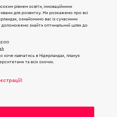
исоким рівнем освіти, інноваційними
ивами для розвитку. Ми розкажемо про всі
ерландах, ознайомимо вас із сучасними
та допоможемо знайти оптимальний шлях до
.
12:00
sh
то хоче навчатись в Нідерландах, планує
ерситетами та всіх охочих.
єстрації!