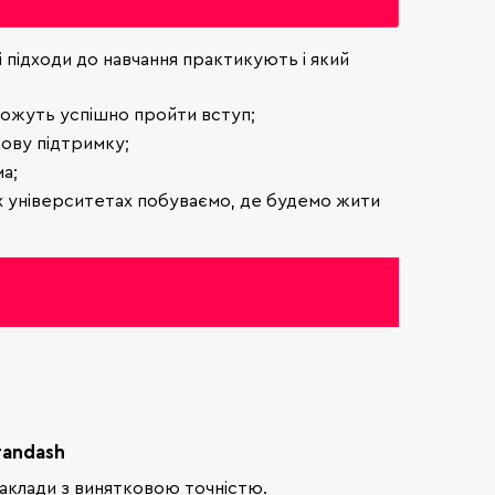
 підходи до навчання практикують і який
оможуть успішно пройти вступ;
ову підтримку;
а;
яких університетах побуваємо, де будемо жити
randash
 заклади з винятковою точністю.