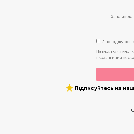
Заповнююч
Я погоджуюсь 
Натискаючи кнопку
вказані вами перс
Підписуйтесь на на
О