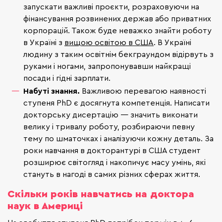
запускати важливі проєкти, розраховуючи на
фінансування розвинених держав або приватних
корпорацій. Також буде неважко знайти роботу
в Україні з
вищою освітою в США
. В Україні
людину з таким освітнім бекграундом відірвуть з
руками і ногами, запропонувавши найкращі
посади і гідні зарплати.
Набуті знання.
Важливою перевагою наявності
ступеня PhD є досягнута компетенція. Написати
докторську дисертацію — значить виконати
велику і тривалу роботу, розбираючи певну
тему по шматочках і аналізуючи кожну деталь. За
роки навчання в докторантурі в США студент
розширює світогляд і накопичує масу умінь, які
стануть в нагоді в самих різних сферах життя.
Скільки років навчатись на доктора
наук в Америці