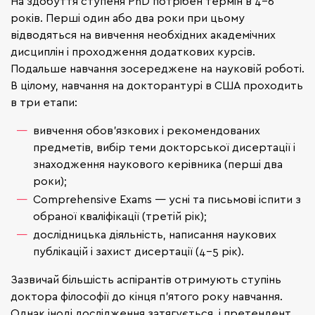
На здобуття ступеня PhD потрібен термін в 4-6
років. Перші один або два роки при цьому
відводяться на вивчення необхідних академічних
дисциплін і проходження додаткових курсів.
Подальше навчання зосереджене на науковій роботі.
В цілому, навчання на докторантурі в США проходить
в три етапи:
вивчення обов'язкових і рекомендованих
предметів, вибір теми докторської дисертації і
знаходження наукового керівника (перші два
роки);
Comprehensive Exams — усні та письмові іспити з
обраної кваліфікації (третій рік);
дослідницька діяльність, написання наукових
публікацій і захист дисертації (4-5 рік).
Зазвичай більшість аспірантів отримують ступінь
доктора філософії до кінця п'ятого року навчання.
Однак іноді дослідження затягується, і претендент