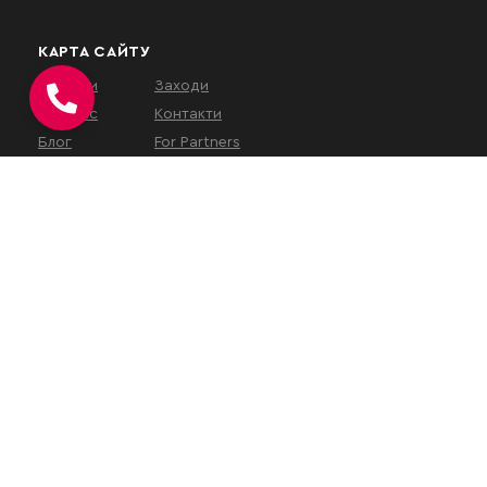
КАРТА САЙТУ
Послуги
Заходи
Про нас
Контакти
Блог
For Partners
КОНТАКТИ
вул. Євгена Коновальця, 32Г,
Київ, 01133, Україна
На час військового
стану
наш
офіс працює у
віддаленому режимі
.
Зустрічі проводяться за
попереднім записом або
онлайн.
+38 (050) 313-10-21