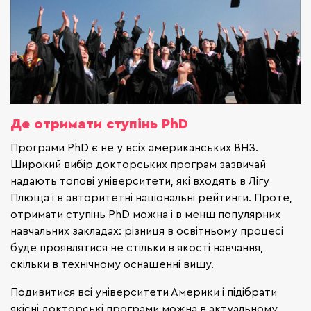
Де отримати ступінь PhD
Програми PhD є не у всіх американських ВНЗ.
Широкий вибір докторських програм зазвичай
надають топові університети, які входять в Лігу
Плюща і в авторитетні національні рейтинги. Проте,
отримати ступінь PhD можна і в менш популярних
навчальних закладах: різниця в освітньому процесі
буде проявлятися не стільки в якості навчання,
скільки в технічному оснащенні вишу.
Подивитися всі університети Америки і підібрати
якісні докторські програми можна в актуальному