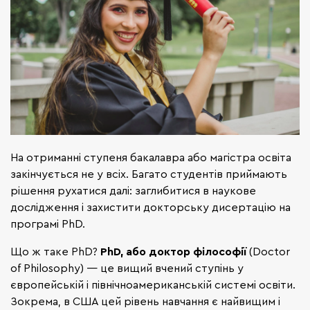
На отриманні ступеня бакалавра або магістра освіта
закінчується не у всіх. Багато студентів приймають
рішення рухатися далі: заглибитися в наукове
дослідження і захистити докторську дисертацію на
програмі PhD.
Що ж таке PhD?
PhD, або доктор філософії
(Doctor
of Philosophy) — це вищий вчений ступінь у
європейській і північноамериканській системі освіти.
Зокрема, в США цей рівень навчання є найвищим і