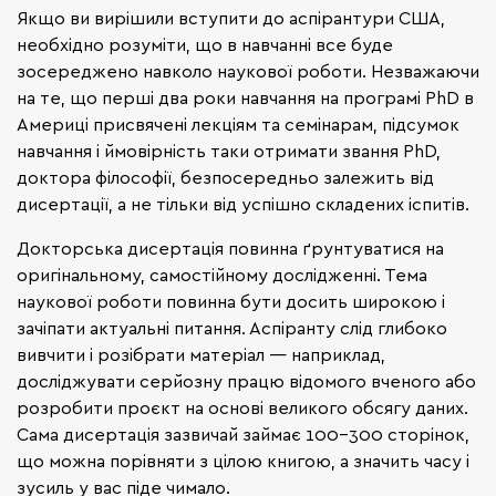
Якщо ви вирішили вступити до аспірантури США,
необхідно розуміти, що в навчанні все буде
зосереджено навколо наукової роботи. Незважаючи
на те, що перші два роки навчання на програмі PhD в
Америці присвячені лекціям та семінарам, підсумок
навчання і ймовірність таки отримати звання PhD,
доктора філософії, безпосередньо залежить від
дисертації, а не тільки від успішно складених іспитів.
Докторська дисертація повинна ґрунтуватися на
оригінальному, самостійному дослідженні. Тема
наукової роботи повинна бути досить широкою і
зачіпати актуальні питання. Аспіранту слід глибоко
вивчити і розібрати матеріал — наприклад,
досліджувати серйозну працю відомого вченого або
розробити проєкт на основі великого обсягу даних.
Сама дисертація зазвичай займає 100-300 сторінок,
що можна порівняти з цілою книгою, а значить часу і
зусиль у вас піде чимало.