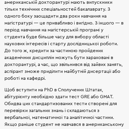
американській докторантурі мають випускники
тільки технічних спеціальностей бакалаврату. З
одного боку заощадити два роки навчання на
магістратурі — це привабливо і вигідно. З іншого — в
період навчання на магістерській програмі у
студента буде більше часу для вибору області
наукових інтересів і старту дослідницької роботи.
До того ж, кредити за частиною пройдених
академічних дисциплін можуть бути зараховані в
докторантурі, а час, що звільнився від зайвих занять,
аспірант зможе приділити майбутній дисертації або
роботі на кафедрі.
Щоб вступити на PhD в Сполучених Штатах,
абітурієнту необхідно здати тест GRE або GMAT.
Обидва цих стандартизованих тести створені для
перевірки загальних знань і складаються з
вербальної, математичної та аналітичної частини.
Якщо раніше студент не навчався в американському