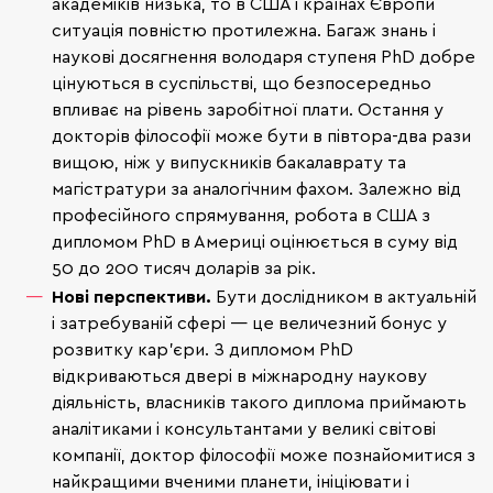
академіків низька, то в США і країнах Європи
ситуація повністю протилежна. Багаж знань і
наукові досягнення володаря ступеня PhD добре
цінуються в суспільстві, що безпосередньо
впливає на рівень заробітної плати. Остання у
докторів філософії може бути в півтора-два рази
вищою, ніж у випускників бакалаврату та
магістратури за аналогічним фахом. Залежно від
професійного спрямування, робота в США з
дипломом PhD в Америці оцінюється в суму від
50 до 200 тисяч доларів за рік.
Нові перспективи.
Бути дослідником в актуальній
і затребуваній сфері — це величезний бонус у
розвитку кар'єри. З дипломом PhD
відкриваються двері в міжнародну наукову
діяльність, власників такого диплома приймають
аналітиками і консультантами у великі світові
компанії, доктор філософії може познайомитися з
найкращими вченими планети, ініціювати і