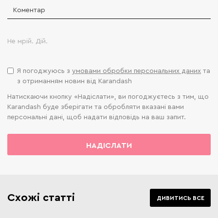
Не мрій. Дій.
Я погоджуюсь з
умовами обробки персональних даних
та
з отриманням новин від Karandash
Натискаючи кнопку «Надіслати», ви погоджуєтесь з тим, що
Karandash буде зберігати та обробляти вказані вами
персональні дані, щоб надати відповідь на ваш запит.
НАДІСЛАТИ
Схожі статті
ДИВИТИСЬ ВСЕ